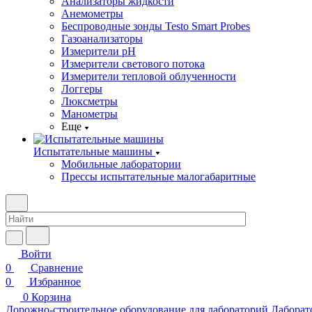
Анализаторы жидкости
Анемометры
Беспроводные зонды Testo Smart Probes
Газоанализаторы
Измерители pH
Измерители светового потока
Измерители тепловой облученности
Логгеры
Люксметры
Манометры
Еще
Испытательные машины
Мобильные лаборатории
Прессы испытательные малогабаритные
Войти
0
Сравнение
0
Избранное
0
Корзина
Дорожно-строительное оборудование для лабораторий
Лаборат