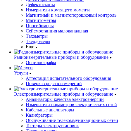
Дефектоскопы
Измерители крутящего момента
Магнитный и магнитопорошковый контроль
Магнитометры
Прогибомеры
Сейсмостанция малоканальная
Тахометры
Твердомеры
Еще
Радиоизмерительные приборы и оборудование
Осциллографы
Услуги
Аттестация испытательного оборудования
Поверка средств измерений
Электроизмерительные приборы и оборудование
Анализаторы качества электроэнергии
Измерители параметров электрических сетей
Кабельные анализаторы
Калибраторы
Обслуживание телекоммуникационных сетей
Тестеры электроустановок
Токовые клещи