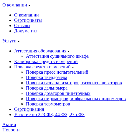
О компании
О компании
Сертификаты
Отзывы
Документы
Услуги
Аттестация оборудования
Аттестация сушильного шкафа
Калибровка средств измерений
Поверка средств измерений
Поверка пресс испытательный
Поверка твердомера
Поверка газоанализаторов, газосигнализаторов
Поверка дальномера
Поверка дозаторов пипеточных
Поверка пирометров, инфракрасных пирометров
Поверка термометров
Сертификация
Участие по 223-ФЗ, 44-ФЗ, 275-ФЗ
Акции
Новости