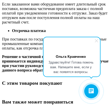
Если заказанное вами оборудование имеет длительный срок
поставки, возможна частичная предоплата заказа с полной
оплатой при уведомлении готовности к отгрузке. Заказ будет
отгружен вам после поступления полной оплаты на наш
расчетный счет.
Отсрочка платежа
При поставках по государственным контрактам и в крупные
промышленные компании мы практикуем такую форму
оплаты, как отсрочка платежа.
Ольга Кравченко
Решение о частичной предоплате и отсрочке платежа
принимается индивидуально в каждом конкретном случае
Здравствуйте! Готова помочь
при участии руководства компании. Для обсуждения
вам. Напишите мне, если у
данного вопроса обратитесь к вашему менеджеру.
вас появятся вопросы.
С этим товаром покупают
Вам также может понравиться