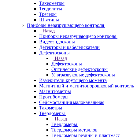
Тахеометры
Теодолиты
Трегеры
Штативы
Приборы неразрушающего контроля
Назад
Приборы неразрушающего контроля
Видеоэндоскопы
Детекторы и кабелеискатели
Дефектоскопы
Назад
Дефектоскопы
Оптические дефектоскопы
Ультразвуковые дефектоскопы
Измерители крутящего момента
Магнитный и магнитопорошковый контроль
Магнитометры
Прогибомеры
Сейсмостанция малоканальная
Тахометры
Твердомеры
Назад
Твердомеры
Твердомеры металлов
Твердомеры резины и пластмасс