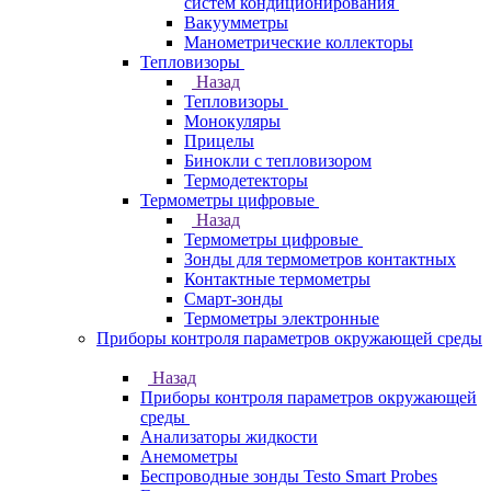
систем кондиционирования
Вакуумметры
Манометрические коллекторы
Тепловизоры
Назад
Тепловизоры
Монокуляры
Прицелы
Бинокли с тепловизором
Термодетекторы
Термометры цифровые
Назад
Термометры цифровые
Зонды для термометров контактных
Контактные термометры
Смарт-зонды
Термометры электронные
Приборы контроля параметров окружающей среды
Назад
Приборы контроля параметров окружающей
среды
Анализаторы жидкости
Анемометры
Беспроводные зонды Testo Smart Probes