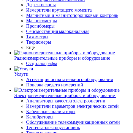
Дефектоскопы
Измерители крутящего момента
Магнитный и магнитопорошковый контроль
Магнитометры
Прогибомеры
Сейсмостанция малоканальная
Тахометры
Твердомеры
Еще
Радиоизмерительные приборы и оборудование
Осциллографы
Услуги
Аттестация испытательного оборудования
Поверка средств измерений
Электроизмерительные приборы и оборудование
Анализаторы качества электроэнергии
Измерители параметров электрических сетей
Кабельные анализаторы
Калибраторы
Обслуживание телекоммуникационных сетей
Тестеры электроустановок
Токовые клещи