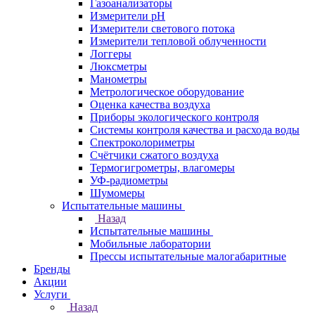
Газоанализаторы
Измерители pH
Измерители светового потока
Измерители тепловой облученности
Логгеры
Люксметры
Манометры
Метрологическое оборудование
Оценка качества воздуха
Приборы экологического контроля
Системы контроля качества и расхода воды
Спектроколориметры
Счётчики сжатого воздуха
Термогигрометры, влагомеры
УФ-радиометры
Шумомеры
Испытательные машины
Назад
Испытательные машины
Мобильные лаборатории
Прессы испытательные малогабаритные
Бренды
Акции
Услуги
Назад