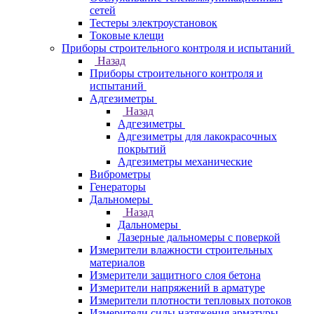
сетей
Тестеры электроустановок
Токовые клещи
Приборы строительного контроля и испытаний
Назад
Приборы строительного контроля и
испытаний
Адгезиметры
Назад
Адгезиметры
Адгезиметры для лакокрасочных
покрытий
Адгезиметры механические
Виброметры
Генераторы
Дальномеры
Назад
Дальномеры
Лазерные дальномеры с поверкой
Измерители влажности строительных
материалов
Измерители защитного слоя бетона
Измерители напряжений в арматуре
Измерители плотности тепловых потоков
Измерители силы натяжения арматуры