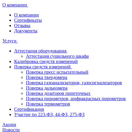
О компании
О компании
Сертификаты
Отзывы
Документы
Услуги
Аттестация оборудования
Аттестация сушильного шкафа
Калибровка средств измерений
Поверка средств измерений
Поверка пресс испытательный
Поверка твердомера
Поверка газоанализаторов, газосигнализаторов
Поверка дальномера
Поверка дозаторов пипеточных
Поверка пирометров, инфракрасных пирометров
Поверка термометров
Сертификация
Участие по 223-ФЗ, 44-ФЗ, 275-ФЗ
Акции
Новости