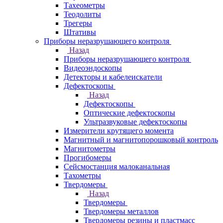
Тахеометры
Теодолиты
Трегеры
Штативы
Приборы неразрушающего контроля
Назад
Приборы неразрушающего контроля
Видеоэндоскопы
Детекторы и кабелеискатели
Дефектоскопы
Назад
Дефектоскопы
Оптические дефектоскопы
Ультразвуковые дефектоскопы
Измерители крутящего момента
Магнитный и магнитопорошковый контроль
Магнитометры
Прогибомеры
Сейсмостанция малоканальная
Тахометры
Твердомеры
Назад
Твердомеры
Твердомеры металлов
Твердомеры резины и пластмасс