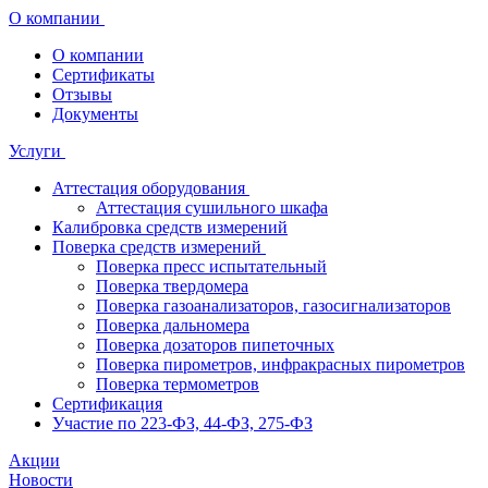
О компании
О компании
Сертификаты
Отзывы
Документы
Услуги
Аттестация оборудования
Аттестация сушильного шкафа
Калибровка средств измерений
Поверка средств измерений
Поверка пресс испытательный
Поверка твердомера
Поверка газоанализаторов, газосигнализаторов
Поверка дальномера
Поверка дозаторов пипеточных
Поверка пирометров, инфракрасных пирометров
Поверка термометров
Сертификация
Участие по 223-ФЗ, 44-ФЗ, 275-ФЗ
Акции
Новости