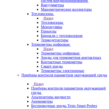
систем кондиционирования
Вакуумметры
Манометрические коллекторы
Тепловизоры
Назад
Тепловизоры
Монокуляры
Прицелы
Бинокли с тепловизором
Термодетекторы
Термометры цифровые
Назад
Термометры цифровые
Зонды для термометров контактных
Контактные термометры
Смарт-зонды
Термометры электронные
Приборы контроля параметров окружающей среды
Назад
Приборы контроля параметров окружающей
среды
Анализаторы жидкости
Анемометры
Беспроводные зонды Testo Smart Probes