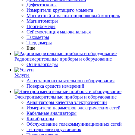
Дефектоскопы
Измерители крутящего момента
Магнитный и магнитопорошковый контроль
Магнитометры
Прогибомеры
Сейсмостанция малоканальная
Тахометры
Твердомеры
Еще
Радиоизмерительные приборы и оборудование
Осциллографы
Услуги
Аттестация испытательного оборудования
Поверка средств измерений
Электроизмерительные приборы и оборудование
Анализаторы качества электроэнергии
Измерители параметров электрических сетей
Кабельные анализаторы
Калибраторы
Обслуживание телекоммуникационных сетей
Тестеры электроустановок
Токовые клещи