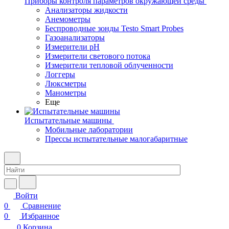
Приборы контроля параметров окружающей среды
Анализаторы жидкости
Анемометры
Беспроводные зонды Testo Smart Probes
Газоанализаторы
Измерители pH
Измерители светового потока
Измерители тепловой облученности
Логгеры
Люксметры
Манометры
Еще
Испытательные машины
Мобильные лаборатории
Прессы испытательные малогабаритные
Войти
0
Сравнение
0
Избранное
0
Корзина