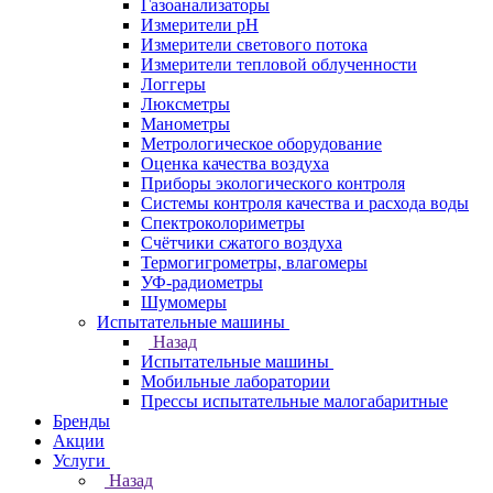
Газоанализаторы
Измерители pH
Измерители светового потока
Измерители тепловой облученности
Логгеры
Люксметры
Манометры
Метрологическое оборудование
Оценка качества воздуха
Приборы экологического контроля
Системы контроля качества и расхода воды
Спектроколориметры
Счётчики сжатого воздуха
Термогигрометры, влагомеры
УФ-радиометры
Шумомеры
Испытательные машины
Назад
Испытательные машины
Мобильные лаборатории
Прессы испытательные малогабаритные
Бренды
Акции
Услуги
Назад