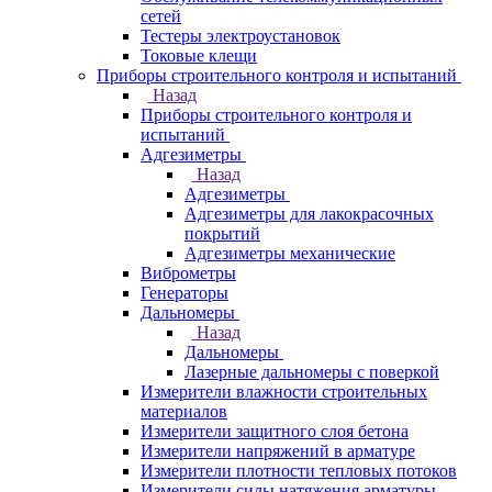
сетей
Тестеры электроустановок
Токовые клещи
Приборы строительного контроля и испытаний
Назад
Приборы строительного контроля и
испытаний
Адгезиметры
Назад
Адгезиметры
Адгезиметры для лакокрасочных
покрытий
Адгезиметры механические
Виброметры
Генераторы
Дальномеры
Назад
Дальномеры
Лазерные дальномеры с поверкой
Измерители влажности строительных
материалов
Измерители защитного слоя бетона
Измерители напряжений в арматуре
Измерители плотности тепловых потоков
Измерители силы натяжения арматуры