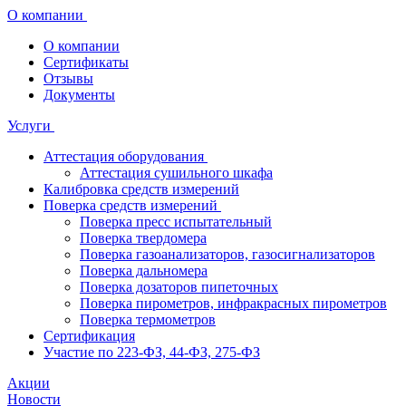
О компании
О компании
Сертификаты
Отзывы
Документы
Услуги
Аттестация оборудования
Аттестация сушильного шкафа
Калибровка средств измерений
Поверка средств измерений
Поверка пресс испытательный
Поверка твердомера
Поверка газоанализаторов, газосигнализаторов
Поверка дальномера
Поверка дозаторов пипеточных
Поверка пирометров, инфракрасных пирометров
Поверка термометров
Сертификация
Участие по 223-ФЗ, 44-ФЗ, 275-ФЗ
Акции
Новости