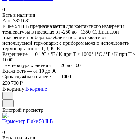
0
Есть в наличии
Арт.
3821081
Fluke 54 II B предназначается для контактного измерения
температуры в пределах от -250 до +1350°С. Диапазон
измерений прибора колеблется в зависимости от
используемой термопары: с прибором можно использовать
термопары типов T, J, K, E.
Разрешение
—
0.1°C / °F / K при Т < 1000° 1°C / °F / K при Т ≥
1000°
Температура хранения
—
–20 до +60
Влажность
—
от 10 до 90
Срок службы батареи ч.
—
1000
230 790 ₽
В корзину
В корзине
Быстрый просмотр
Термометр Fluke 53 II B
0
Есть в наличии