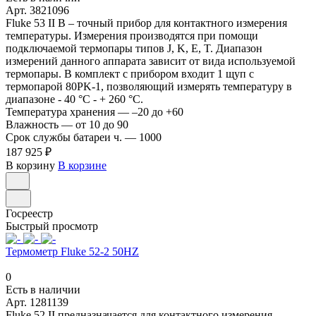
Арт.
3821096
Fluke 53 II B – точный прибор для контактного измерения
температуры. Измерения производятся при помощи
подключаемой термопары типов J, K, E, T. Диапазон
измерений данного аппарата зависит от вида используемой
термопары. В комплект с прибором входит 1 щуп с
термопарой 80PK-1, позволяющий измерять температуру в
диапазоне - 40 °C - + 260 °C.
Температура хранения
—
–20 до +60
Влажность
—
от 10 до 90
Срок службы батареи ч.
—
1000
187 925 ₽
В корзину
В корзине
Госреестр
Быстрый просмотр
Термометр Fluke 52-2 50HZ
0
Есть в наличии
Арт.
1281139
Fluke 52 II предназначается для контактного измерения