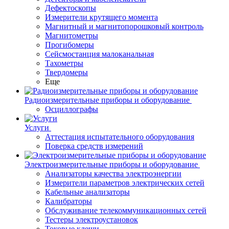
Дефектоскопы
Измерители крутящего момента
Магнитный и магнитопорошковый контроль
Магнитометры
Прогибомеры
Сейсмостанция малоканальная
Тахометры
Твердомеры
Еще
Радиоизмерительные приборы и оборудование
Осциллографы
Услуги
Аттестация испытательного оборудования
Поверка средств измерений
Электроизмерительные приборы и оборудование
Анализаторы качества электроэнергии
Измерители параметров электрических сетей
Кабельные анализаторы
Калибраторы
Обслуживание телекоммуникационных сетей
Тестеры электроустановок
Токовые клещи