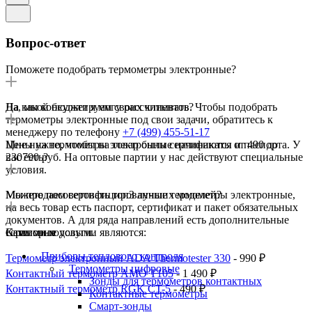
Вопрос-ответ
Поможете подобрать термометры электронные?
Да, мы консультируем своих клиентов. Чтобы подобрать
На какой бюджет я могу рассчитывать?
термометры электронные под свои задачи, обратитесь к
менеджеру по телефону
+7 (499) 455-51-17
Цены на термометры электронные начинаются от 490 до
Мне нужно, чтобы на товар были сертификаты и паспорта. У
230790 руб. На оптовые партии у нас действуют специальные
вас есть?
условия.
Мы продаем сертифицированные термометры электронные,
Можете посоветовать топ3 лучших моделей?
на весь товар есть паспорт, сертификат и пакет обязательных
документов. А для ряда направлений есть дополнительные
сервисные услуги.
Самыми ходовыми являются:
Категория
Приборы теплового контроля
Термометр электронный ADA Thermotester 330
- 990 ₽
Термометры цифровые
Контактный термометр AMO T105
- 1 490 ₽
Зонды для термометров контактных
Контактный термометр RGK CT-5
- 490 ₽
Контактные термометры
Смарт-зонды