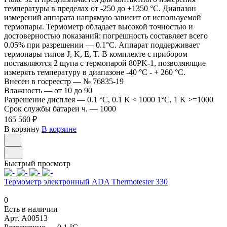
температуры в пределах от -250 до +1350 °С. Диапазон
измерений аппарата напрямую зависит от используемой
термопары. Термометр обладает высокой точностью и
достоверностью показаний: погрешность составляет всего
0.05% при разрешении — 0.1°С. Аппарат поддерживает
термопары типов J, K, E, T. В комплекте с прибором
поставляются 2 щупа с термопарой 80PK-1, позволяющие
измерять температуру в диапазоне -40 °C - + 260 °C.
Внесен в госреестр
—
№ 76835-19
Влажность
—
от 10 до 90
Разрешение дисплея
—
0.1 °C, 0.1 K < 1000 1°C, 1 K >=1000
Срок службы батареи ч.
—
1000
165 560 ₽
В корзину
В корзине
Быстрый просмотр
Термометр электронный ADA Thermotester 330
0
Есть в наличии
Арт.
A00513