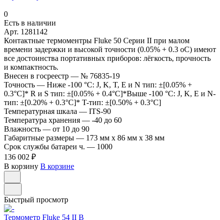
0
Есть в наличии
Арт.
1281142
Контактные термоментры Fluke 50 Серии II при малом
времени задержки и высокой точности (0.05% + 0.3 оC) имеют
все достоинства портативных приборов: лёгкость, прочность
и компактность.
Внесен в госреестр
—
№ 76835-19
Точность
—
Ниже -100 °C: J, K, T, E и N тип: ±[0.05% +
0.3°C]* R и S тип: ±[0.05% + 0.4°C]*Выше -100 °C: J, K, E и N-
тип: ±[0.20% + 0.3°C]* T-тип: ±[0.50% + 0.3°C]
Температурная шкала
—
ITS-90
Температура хранения
—
-40 до 60
Влажность
—
от 10 до 90
Габаритные размеры
—
173 мм x 86 мм x 38 мм
Срок службы батареи ч.
—
1000
136 002 ₽
В корзину
В корзине
Быстрый просмотр
Термометр Fluke 54 II B