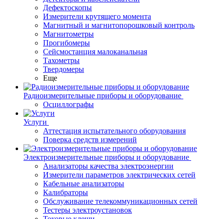
Дефектоскопы
Измерители крутящего момента
Магнитный и магнитопорошковый контроль
Магнитометры
Прогибомеры
Сейсмостанция малоканальная
Тахометры
Твердомеры
Еще
Радиоизмерительные приборы и оборудование
Осциллографы
Услуги
Аттестация испытательного оборудования
Поверка средств измерений
Электроизмерительные приборы и оборудование
Анализаторы качества электроэнергии
Измерители параметров электрических сетей
Кабельные анализаторы
Калибраторы
Обслуживание телекоммуникационных сетей
Тестеры электроустановок
Токовые клещи