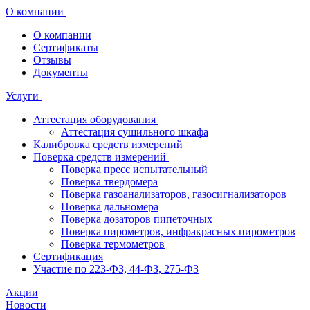
О компании
О компании
Сертификаты
Отзывы
Документы
Услуги
Аттестация оборудования
Аттестация сушильного шкафа
Калибровка средств измерений
Поверка средств измерений
Поверка пресс испытательный
Поверка твердомера
Поверка газоанализаторов, газосигнализаторов
Поверка дальномера
Поверка дозаторов пипеточных
Поверка пирометров, инфракрасных пирометров
Поверка термометров
Сертификация
Участие по 223-ФЗ, 44-ФЗ, 275-ФЗ
Акции
Новости