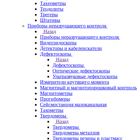
Тахеометры
Теодолиты
Трегеры
Штативы
Приборы неразрушающего контроля
Назад
Приборы неразрушающего контроля
Видеоэндоскопы
Детекторы и кабелеискатели
Дефектоскопы
Назад
Дефектоскопы
Оптические дефектоскопы
Ультразвуковые дефектоскопы
Измерители крутящего момента
Магнитный и магнитопорошковый контроль
Магнитометры
Прогибомеры
Сейсмостанция малоканальная
Тахометры
Твердомеры
Назад
Твердомеры
Твердомеры металлов
Твердомеры резины и пластмасс