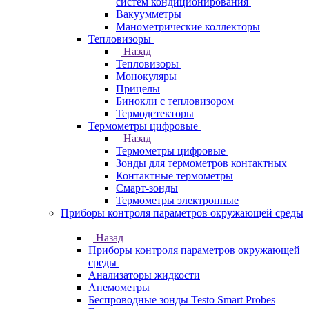
систем кондиционирования
Вакуумметры
Манометрические коллекторы
Тепловизоры
Назад
Тепловизоры
Монокуляры
Прицелы
Бинокли с тепловизором
Термодетекторы
Термометры цифровые
Назад
Термометры цифровые
Зонды для термометров контактных
Контактные термометры
Смарт-зонды
Термометры электронные
Приборы контроля параметров окружающей среды
Назад
Приборы контроля параметров окружающей
среды
Анализаторы жидкости
Анемометры
Беспроводные зонды Testo Smart Probes