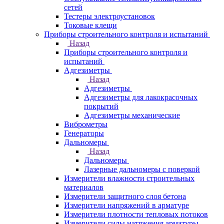
сетей
Тестеры электроустановок
Токовые клещи
Приборы строительного контроля и испытаний
Назад
Приборы строительного контроля и
испытаний
Адгезиметры
Назад
Адгезиметры
Адгезиметры для лакокрасочных
покрытий
Адгезиметры механические
Виброметры
Генераторы
Дальномеры
Назад
Дальномеры
Лазерные дальномеры с поверкой
Измерители влажности строительных
материалов
Измерители защитного слоя бетона
Измерители напряжений в арматуре
Измерители плотности тепловых потоков
Измерители силы натяжения арматуры