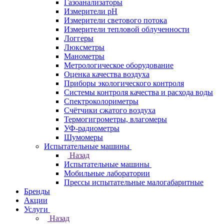
Газоанализаторы
Измерители pH
Измерители светового потока
Измерители тепловой облученности
Логгеры
Люксметры
Манометры
Метрологическое оборудование
Оценка качества воздуха
Приборы экологического контроля
Системы контроля качества и расхода воды
Спектроколориметры
Счётчики сжатого воздуха
Термогигрометры, влагомеры
УФ-радиометры
Шумомеры
Испытательные машины
Назад
Испытательные машины
Мобильные лаборатории
Прессы испытательные малогабаритные
Бренды
Акции
Услуги
Назад