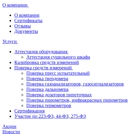
О компании
О компании
Сертификаты
Отзывы
Документы
Услуги
Аттестация оборудования
Аттестация сушильного шкафа
Калибровка средств измерений
Поверка средств измерений
Поверка пресс испытательный
Поверка твердомера
Поверка газоанализаторов, газосигнализаторов
Поверка дальномера
Поверка дозаторов пипеточных
Поверка пирометров, инфракрасных пирометров
Поверка термометров
Сертификация
Участие по 223-ФЗ, 44-ФЗ, 275-ФЗ
Акции
Новости