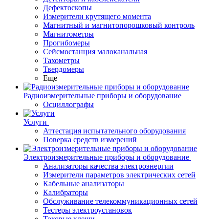
Дефектоскопы
Измерители крутящего момента
Магнитный и магнитопорошковый контроль
Магнитометры
Прогибомеры
Сейсмостанция малоканальная
Тахометры
Твердомеры
Еще
Радиоизмерительные приборы и оборудование
Осциллографы
Услуги
Аттестация испытательного оборудования
Поверка средств измерений
Электроизмерительные приборы и оборудование
Анализаторы качества электроэнергии
Измерители параметров электрических сетей
Кабельные анализаторы
Калибраторы
Обслуживание телекоммуникационных сетей
Тестеры электроустановок
Токовые клещи