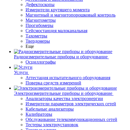
Дефектоскопы
Измерители крутящего момента
Магнитный и магнитопорошковый контроль
Магнитометры
Прогибомеры
Сейсмостанция малоканальная
Тахометры
Твердомеры
Еще
Радиоизмерительные приборы и оборудование
Осциллографы
Услуги
Аттестация испытательного оборудования
Поверка средств измерений
Электроизмерительные приборы и оборудование
Анализаторы качества электроэнергии
Измерители параметров электрических сетей
Кабельные анализаторы
Калибраторы
Обслуживание телекоммуникационных сетей
Тестеры электроустановок
Токовые клещи