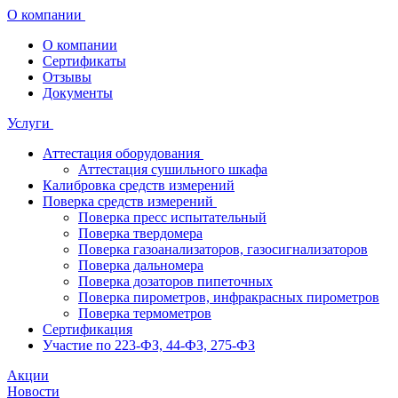
О компании
О компании
Сертификаты
Отзывы
Документы
Услуги
Аттестация оборудования
Аттестация сушильного шкафа
Калибровка средств измерений
Поверка средств измерений
Поверка пресс испытательный
Поверка твердомера
Поверка газоанализаторов, газосигнализаторов
Поверка дальномера
Поверка дозаторов пипеточных
Поверка пирометров, инфракрасных пирометров
Поверка термометров
Сертификация
Участие по 223-ФЗ, 44-ФЗ, 275-ФЗ
Акции
Новости