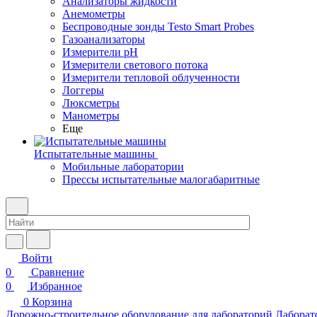
Анализаторы жидкости
Анемометры
Беспроводные зонды Testo Smart Probes
Газоанализаторы
Измерители pH
Измерители светового потока
Измерители тепловой облученности
Логгеры
Люксметры
Манометры
Еще
Испытательные машины
Мобильные лаборатории
Прессы испытательные малогабаритные
Войти
0
Сравнение
0
Избранное
0
Корзина
Дорожно-строительное оборудование для лабораторий
Лаборат