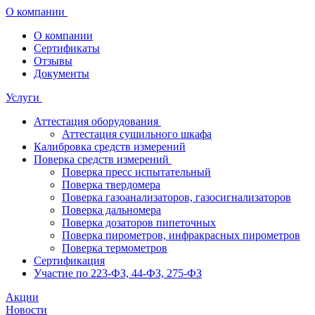
О компании
О компании
Сертификаты
Отзывы
Документы
Услуги
Аттестация оборудования
Аттестация сушильного шкафа
Калибровка средств измерений
Поверка средств измерений
Поверка пресс испытательный
Поверка твердомера
Поверка газоанализаторов, газосигнализаторов
Поверка дальномера
Поверка дозаторов пипеточных
Поверка пирометров, инфракрасных пирометров
Поверка термометров
Сертификация
Участие по 223-ФЗ, 44-ФЗ, 275-ФЗ
Акции
Новости