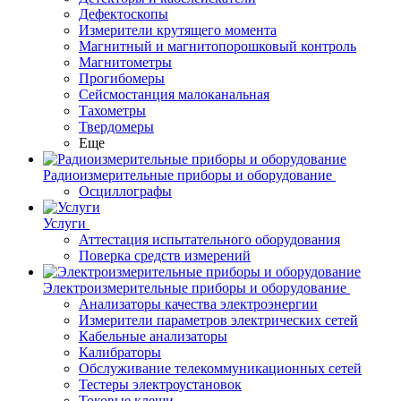
Дефектоскопы
Измерители крутящего момента
Магнитный и магнитопорошковый контроль
Магнитометры
Прогибомеры
Сейсмостанция малоканальная
Тахометры
Твердомеры
Еще
Радиоизмерительные приборы и оборудование
Осциллографы
Услуги
Аттестация испытательного оборудования
Поверка средств измерений
Электроизмерительные приборы и оборудование
Анализаторы качества электроэнергии
Измерители параметров электрических сетей
Кабельные анализаторы
Калибраторы
Обслуживание телекоммуникационных сетей
Тестеры электроустановок
Токовые клещи