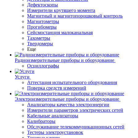
Дефектоскопы
Измерители крутящего момента
Магнитный и магнитопорошковый контроль
Магнитометры
Прогибомеры
Сейсмостанция малоканальная
Тахометры
Твердомеры
Еще
Радиоизмерительные приборы и оборудование
Осциллографы
Услуги
Аттестация испытательного оборудования
Поверка средств измерений
Электроизмерительные приборы и оборудование
Анализаторы качества электроэнергии
Измерители параметров электрических сетей
Кабельные анализаторы
Калибраторы
Обслуживание телекоммуникационных сетей
Тестеры электроустановок
Токовые клещи