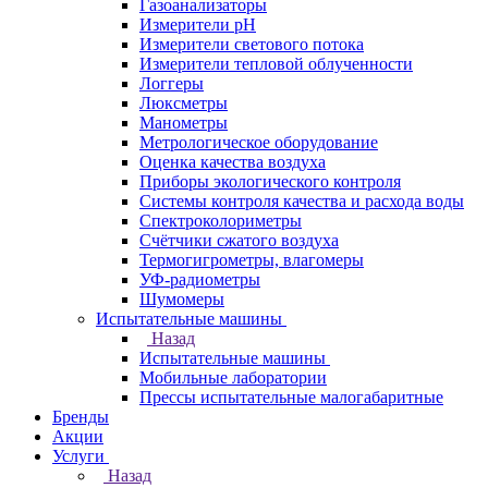
Газоанализаторы
Измерители pH
Измерители светового потока
Измерители тепловой облученности
Логгеры
Люксметры
Манометры
Метрологическое оборудование
Оценка качества воздуха
Приборы экологического контроля
Системы контроля качества и расхода воды
Спектроколориметры
Счётчики сжатого воздуха
Термогигрометры, влагомеры
УФ-радиометры
Шумомеры
Испытательные машины
Назад
Испытательные машины
Мобильные лаборатории
Прессы испытательные малогабаритные
Бренды
Акции
Услуги
Назад