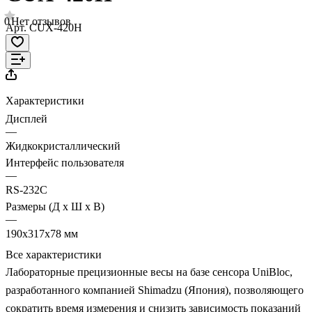
0
Нет отзывов
Арт.
CUX-420H
Характеристики
Дисплей
—
Жидкокристаллический
Интерфейс пользователя
—
RS-232C
Размеры (Д х Ш х В)
—
190х317х78 мм
Все характеристики
Лабораторные прецизионные весы на базе сенсора UniBloc,
разработанного компанией Shimadzu (Япония), позволяющего
сократить время измерения и снизить зависимость показаний