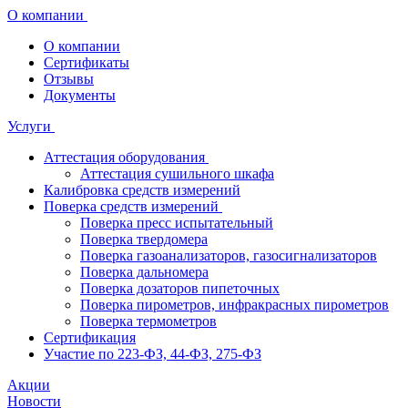
О компании
О компании
Сертификаты
Отзывы
Документы
Услуги
Аттестация оборудования
Аттестация сушильного шкафа
Калибровка средств измерений
Поверка средств измерений
Поверка пресс испытательный
Поверка твердомера
Поверка газоанализаторов, газосигнализаторов
Поверка дальномера
Поверка дозаторов пипеточных
Поверка пирометров, инфракрасных пирометров
Поверка термометров
Сертификация
Участие по 223-ФЗ, 44-ФЗ, 275-ФЗ
Акции
Новости