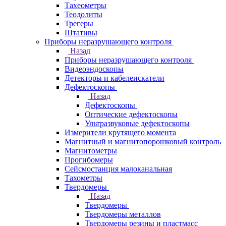
Тахеометры
Теодолиты
Трегеры
Штативы
Приборы неразрушающего контроля
Назад
Приборы неразрушающего контроля
Видеоэндоскопы
Детекторы и кабелеискатели
Дефектоскопы
Назад
Дефектоскопы
Оптические дефектоскопы
Ультразвуковые дефектоскопы
Измерители крутящего момента
Магнитный и магнитопорошковый контроль
Магнитометры
Прогибомеры
Сейсмостанция малоканальная
Тахометры
Твердомеры
Назад
Твердомеры
Твердомеры металлов
Твердомеры резины и пластмасс