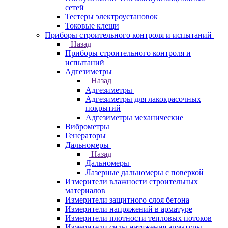
сетей
Тестеры электроустановок
Токовые клещи
Приборы строительного контроля и испытаний
Назад
Приборы строительного контроля и
испытаний
Адгезиметры
Назад
Адгезиметры
Адгезиметры для лакокрасочных
покрытий
Адгезиметры механические
Виброметры
Генераторы
Дальномеры
Назад
Дальномеры
Лазерные дальномеры с поверкой
Измерители влажности строительных
материалов
Измерители защитного слоя бетона
Измерители напряжений в арматуре
Измерители плотности тепловых потоков
Измерители силы натяжения арматуры