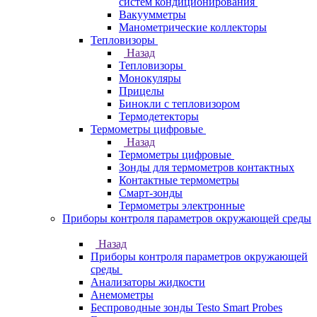
систем кондиционирования
Вакуумметры
Манометрические коллекторы
Тепловизоры
Назад
Тепловизоры
Монокуляры
Прицелы
Бинокли с тепловизором
Термодетекторы
Термометры цифровые
Назад
Термометры цифровые
Зонды для термометров контактных
Контактные термометры
Смарт-зонды
Термометры электронные
Приборы контроля параметров окружающей среды
Назад
Приборы контроля параметров окружающей
среды
Анализаторы жидкости
Анемометры
Беспроводные зонды Testo Smart Probes