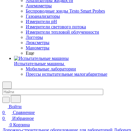
Анализаторы жидкости
Анемометры
Беспроводные зонды Testo Smart Probes
Газоанализаторы
Измерители pH
Измерители светового потока
Измерители тепловой облученности
Логгеры
Люксметры
Манометры
Еще
Испытательные машины
Мобильные лаборатории
Прессы испытательные малогабаритные
Войти
0
Сравнение
0
Избранное
0
Корзина
Дорожно-строительное оборудование для лабораторий
Лаборат