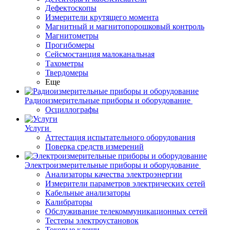
Дефектоскопы
Измерители крутящего момента
Магнитный и магнитопорошковый контроль
Магнитометры
Прогибомеры
Сейсмостанция малоканальная
Тахометры
Твердомеры
Еще
Радиоизмерительные приборы и оборудование
Осциллографы
Услуги
Аттестация испытательного оборудования
Поверка средств измерений
Электроизмерительные приборы и оборудование
Анализаторы качества электроэнергии
Измерители параметров электрических сетей
Кабельные анализаторы
Калибраторы
Обслуживание телекоммуникационных сетей
Тестеры электроустановок
Токовые клещи