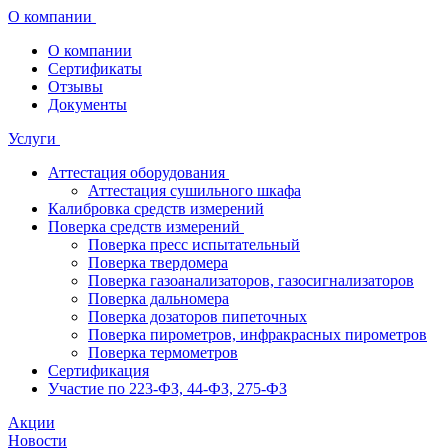
О компании
О компании
Сертификаты
Отзывы
Документы
Услуги
Аттестация оборудования
Аттестация сушильного шкафа
Калибровка средств измерений
Поверка средств измерений
Поверка пресс испытательный
Поверка твердомера
Поверка газоанализаторов, газосигнализаторов
Поверка дальномера
Поверка дозаторов пипеточных
Поверка пирометров, инфракрасных пирометров
Поверка термометров
Сертификация
Участие по 223-ФЗ, 44-ФЗ, 275-ФЗ
Акции
Новости