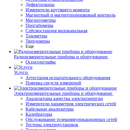
Дефектоскопы
Измерители крутящего момента
Магнитный и магнитопорошковый контроль
Магнитометры
Прогибомеры
Сейсмостанция малоканальная
Тахометры
Твердомеры
Еще
Радиоизмерительные приборы и оборудование
Осциллографы
Услуги
Аттестация испытательного оборудования
Поверка средств измерений
Электроизмерительные приборы и оборудование
Анализаторы качества электроэнергии
Измерители параметров электрических сетей
Кабельные анализаторы
Калибраторы
Обслуживание телекоммуникационных сетей
Тестеры электроустановок
Токовые клещи