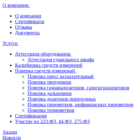
О компании
О компании
Сертификаты
Отзывы
Документы
Услуги
Аттестация оборудования
Аттестация сушильного шкафа
Калибровка средств измерений
Поверка средств измерений
Поверка пресс испытательный
Поверка твердомера
Поверка газоанализаторов, газосигнализаторов
Поверка дальномера
Поверка дозаторов пипеточных
Поверка пирометров, инфракрасных пирометров
Поверка термометров
Сертификация
Участие по 223-ФЗ, 44-ФЗ, 275-ФЗ
Акции
Новости