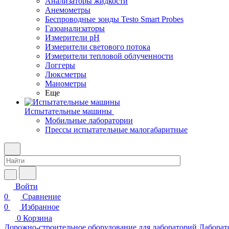
Анализаторы жидкости
Анемометры
Беспроводные зонды Testo Smart Probes
Газоанализаторы
Измерители pH
Измерители светового потока
Измерители тепловой облученности
Логгеры
Люксметры
Манометры
Еще
Испытательные машины
Мобильные лаборатории
Прессы испытательные малогабаритные
Войти
0
Сравнение
0
Избранное
0
Корзина
Дорожно-строительное оборудование для лабораторий
Лаборат