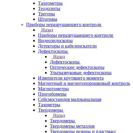
Тахеометры
Теодолиты
Трегеры
Штативы
Приборы неразрушающего контроля
Назад
Приборы неразрушающего контроля
Видеоэндоскопы
Детекторы и кабелеискатели
Дефектоскопы
Назад
Дефектоскопы
Оптические дефектоскопы
Ультразвуковые дефектоскопы
Измерители крутящего момента
Магнитный и магнитопорошковый контроль
Магнитометры
Прогибомеры
Сейсмостанция малоканальная
Тахометры
Твердомеры
Назад
Твердомеры
Твердомеры металлов
Твердомеры резины и пластмасс