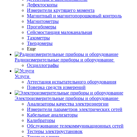
Дефектоскопы
Измерители крутящего момента
Магнитный и магнитопорошковый контроль
Магнитометры
Прогибомеры
Сейсмостанция малоканальная
Тахометры
Твердомеры
Еще
Радиоизмерительные приборы и оборудование
Осциллографы
Услуги
Аттестация испытательного оборудования
Поверка средств измерений
Электроизмерительные приборы и оборудование
Анализаторы качества электроэнергии
Измерители параметров электрических сетей
Кабельные анализаторы
Калибраторы
Обслуживание телекоммуникационных сетей
Тестеры электроустановок
Токовые клещи