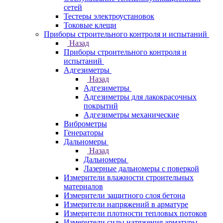
сетей
Тестеры электроустановок
Токовые клещи
Приборы строительного контроля и испытаний
Назад
Приборы строительного контроля и
испытаний
Адгезиметры
Назад
Адгезиметры
Адгезиметры для лакокрасочных
покрытий
Адгезиметры механические
Виброметры
Генераторы
Дальномеры
Назад
Дальномеры
Лазерные дальномеры с поверкой
Измерители влажности строительных
материалов
Измерители защитного слоя бетона
Измерители напряжений в арматуре
Измерители плотности тепловых потоков
Измерители силы натяжения арматуры