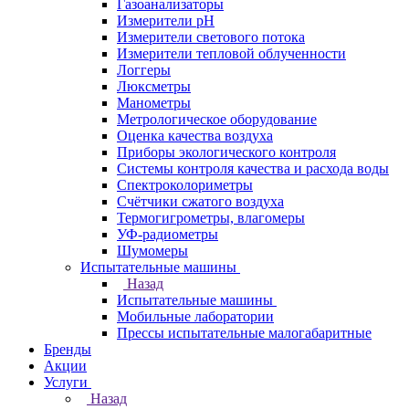
Газоанализаторы
Измерители pH
Измерители светового потока
Измерители тепловой облученности
Логгеры
Люксметры
Манометры
Метрологическое оборудование
Оценка качества воздуха
Приборы экологического контроля
Системы контроля качества и расхода воды
Спектроколориметры
Счётчики сжатого воздуха
Термогигрометры, влагомеры
УФ-радиометры
Шумомеры
Испытательные машины
Назад
Испытательные машины
Мобильные лаборатории
Прессы испытательные малогабаритные
Бренды
Акции
Услуги
Назад