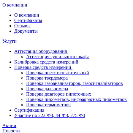
О компании
О компании
Сертификаты
Отзывы
Документы
Услуги
Аттестация оборудования
Аттестация сушильного шкафа
Калибровка средств измерений
Поверка средств измерений
Поверка пресс испытательный
Поверка твердомера
Поверка газоанализаторов, газосигнализаторов
Поверка дальномера
Поверка дозаторов пипеточных
Поверка пирометров, инфракрасных пирометров
Поверка термометров
Сертификация
Участие по 223-ФЗ, 44-ФЗ, 275-ФЗ
Акции
Новости