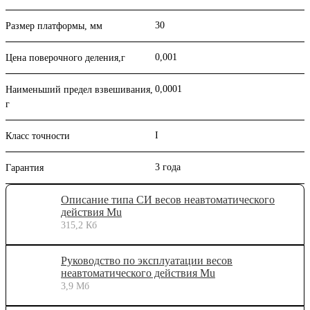
30
Размер платформы, мм
0,001
Цена поверочного деления,г
0,0001
Наименьший предел взвешивания,
г
I
Класс точности
3 года
Гарантия
Описание типа СИ весов неавтоматического
действия Mu
315,2 Кб
Руководство по эксплуатации весов
неавтоматического действия Mu
3,9 Мб