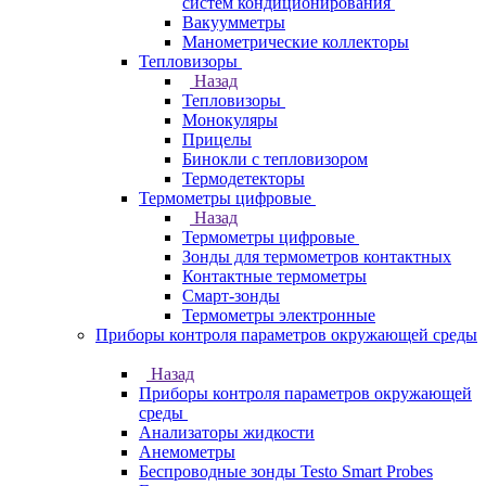
систем кондиционирования
Вакуумметры
Манометрические коллекторы
Тепловизоры
Назад
Тепловизоры
Монокуляры
Прицелы
Бинокли с тепловизором
Термодетекторы
Термометры цифровые
Назад
Термометры цифровые
Зонды для термометров контактных
Контактные термометры
Смарт-зонды
Термометры электронные
Приборы контроля параметров окружающей среды
Назад
Приборы контроля параметров окружающей
среды
Анализаторы жидкости
Анемометры
Беспроводные зонды Testo Smart Probes