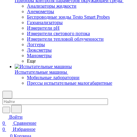
Приборы контроля параметров окружающей среды
Анализаторы жидкости
Анемометры
Беспроводные зонды Testo Smart Probes
Газоанализаторы
Измерители pH
Измерители светового потока
Измерители тепловой облученности
Логгеры
Люксметры
Манометры
Еще
Испытательные машины
Мобильные лаборатории
Прессы испытательные малогабаритные
Войти
0
Сравнение
0
Избранное
0
Корзина