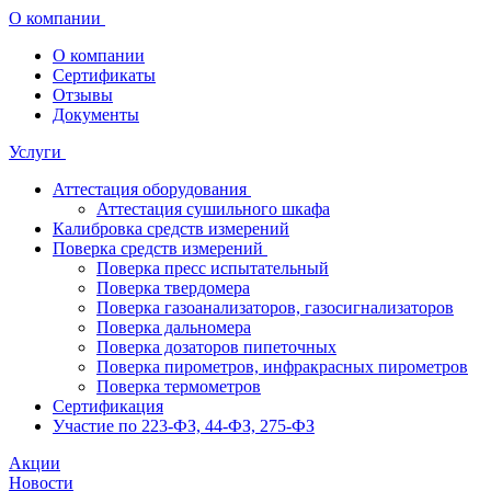
О компании
О компании
Сертификаты
Отзывы
Документы
Услуги
Аттестация оборудования
Аттестация сушильного шкафа
Калибровка средств измерений
Поверка средств измерений
Поверка пресс испытательный
Поверка твердомера
Поверка газоанализаторов, газосигнализаторов
Поверка дальномера
Поверка дозаторов пипеточных
Поверка пирометров, инфракрасных пирометров
Поверка термометров
Сертификация
Участие по 223-ФЗ, 44-ФЗ, 275-ФЗ
Акции
Новости