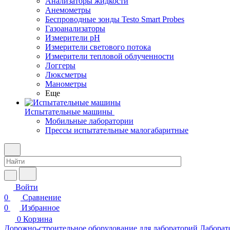
Анализаторы жидкости
Анемометры
Беспроводные зонды Testo Smart Probes
Газоанализаторы
Измерители pH
Измерители светового потока
Измерители тепловой облученности
Логгеры
Люксметры
Манометры
Еще
Испытательные машины
Мобильные лаборатории
Прессы испытательные малогабаритные
Войти
0
Сравнение
0
Избранное
0
Корзина
Дорожно-строительное оборудование для лабораторий
Лаборат