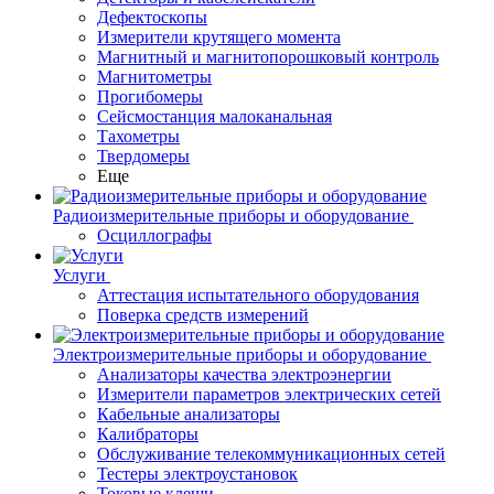
Дефектоскопы
Измерители крутящего момента
Магнитный и магнитопорошковый контроль
Магнитометры
Прогибомеры
Сейсмостанция малоканальная
Тахометры
Твердомеры
Еще
Радиоизмерительные приборы и оборудование
Осциллографы
Услуги
Аттестация испытательного оборудования
Поверка средств измерений
Электроизмерительные приборы и оборудование
Анализаторы качества электроэнергии
Измерители параметров электрических сетей
Кабельные анализаторы
Калибраторы
Обслуживание телекоммуникационных сетей
Тестеры электроустановок
Токовые клещи