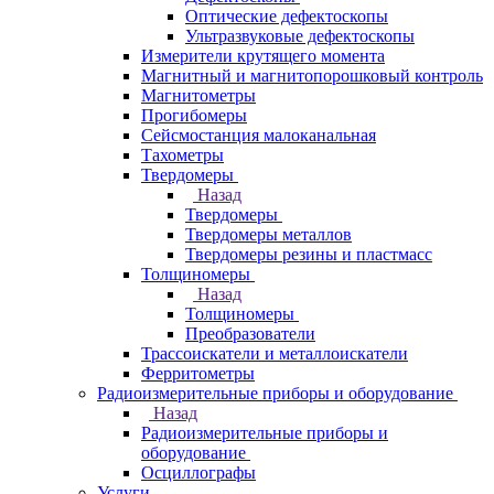
Оптические дефектоскопы
Ультразвуковые дефектоскопы
Измерители крутящего момента
Магнитный и магнитопорошковый контроль
Магнитометры
Прогибомеры
Сейсмостанция малоканальная
Тахометры
Твердомеры
Назад
Твердомеры
Твердомеры металлов
Твердомеры резины и пластмасс
Толщиномеры
Назад
Толщиномеры
Преобразователи
Трассоискатели и металлоискатели
Ферритометры
Радиоизмерительные приборы и оборудование
Назад
Радиоизмерительные приборы и
оборудование
Осциллографы
Услуги