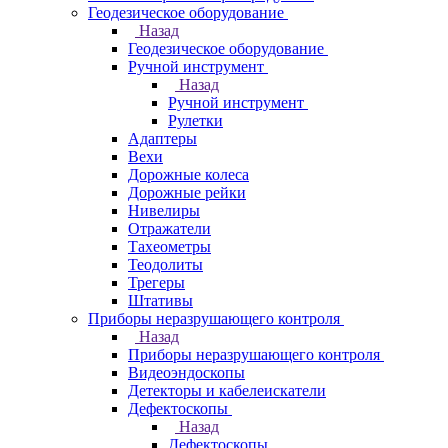
Геодезическое оборудование
Назад
Геодезическое оборудование
Ручной инструмент
Назад
Ручной инструмент
Рулетки
Адаптеры
Вехи
Дорожные колеса
Дорожные рейки
Нивелиры
Отражатели
Тахеометры
Теодолиты
Трегеры
Штативы
Приборы неразрушающего контроля
Назад
Приборы неразрушающего контроля
Видеоэндоскопы
Детекторы и кабелеискатели
Дефектоскопы
Назад
Дефектоскопы