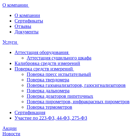
О компании
О компании
Сертификаты
Отзывы
Документы
Услуги
Аттестация оборудования
Аттестация сушильного шкафа
Калибровка средств измерений
Поверка средств измерений
Поверка пресс испытательный
Поверка твердомера
Поверка газоанализаторов, газосигнализаторов
Поверка дальномера
Поверка дозаторов пипеточных
Поверка пирометров, инфракрасных пирометров
Поверка термометров
Сертификация
Участие по 223-ФЗ, 44-ФЗ, 275-ФЗ
Акции
Новости