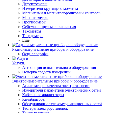
Дефектоскопы
Измерители крутящего момента
Магнитный и магнитопорошковый контроль
Магнитометры
Прогибомеры
Сейсмостанция малоканальная
Тахометры
Твердомеры
Еще
Радиоизмерительные приборы и оборудование
Осциллографы
Услуги
Аттестация испытательного оборудования
Поверка средств измерений
Электроизмерительные приборы и оборудование
Анализаторы качества электроэнергии
Измерители параметров электрических сетей
Кабельные анализаторы
Калибраторы
Обслуживание телекоммуникационных сетей
Тестеры электроустановок
Токовые клещи