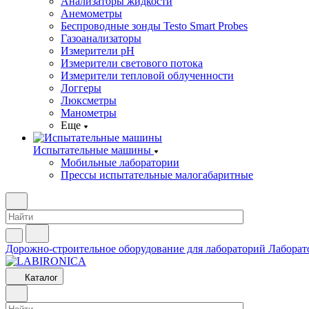
Анализаторы жидкости
Анемометры
Беспроводные зонды Testo Smart Probes
Газоанализаторы
Измерители pH
Измерители светового потока
Измерители тепловой облученности
Логгеры
Люксметры
Манометры
Еще
Испытательные машины
Мобильные лаборатории
Прессы испытательные малогабаритные
Дорожно-строительное оборудование для лабораторий
Лаборат
Каталог