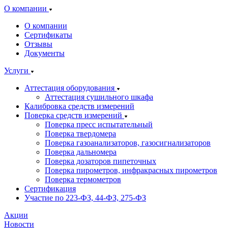
О компании
О компании
Сертификаты
Отзывы
Документы
Услуги
Аттестация оборудования
Аттестация сушильного шкафа
Калибровка средств измерений
Поверка средств измерений
Поверка пресс испытательный
Поверка твердомера
Поверка газоанализаторов, газосигнализаторов
Поверка дальномера
Поверка дозаторов пипеточных
Поверка пирометров, инфракрасных пирометров
Поверка термометров
Сертификация
Участие по 223-ФЗ, 44-ФЗ, 275-ФЗ
Акции
Новости