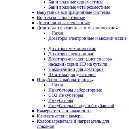
Бани водяные одноместные
Бани водяные четырехместные
Вакуумные аспирационные системы
Вортексы лабораторные
Дистилляторы стеклянные
Дозаторы электронные и механические
Назад
Дозаторы электронные и механические
Дозаторы механические
Дозаторы электронные
Дозаторы-насадки (диспенсеры-
насадки) серии ПЭ на бутыли
Наконечники для дозаторов
Штативы для дозаторов
Инкубаторы лабораторные
Назад
Инкубаторы лабораторные
CO2 Инкубаторы
Инкубаторы
Инкубаторы с водяной рубашкой
Камеры тепла и влажности
Климатические камеры
Колбонагреватель и нагреватель для
стаканов