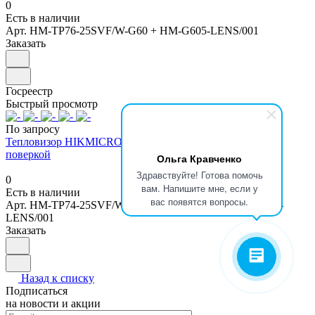
0
Есть в наличии
Арт.
HM-TP76-25SVF/W-G60 + HM-G605-LENS/001
Заказать
Госреестр
Быстрый просмотр
По запросу
Тепловизор HIKMICRO G40 + HM-G605-G620-LENS с
поверкой
Ольга Кравченко
Здравствуйте! Готова помочь
0
вам. Напишите мне, если у
Есть в наличии
вас появятся вопросы.
Арт.
HM-TP74-25SVF/W-G40/HM-G605-LENS/HM-G620-
LENS/001
Заказать
Назад к списку
Подписаться
на новости и акции