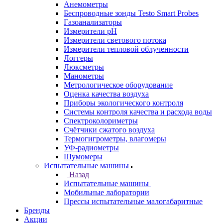
Анемометры
Беспроводные зонды Testo Smart Probes
Газоанализаторы
Измерители pH
Измерители светового потока
Измерители тепловой облученности
Логгеры
Люксметры
Манометры
Метрологическое оборудование
Оценка качества воздуха
Приборы экологического контроля
Системы контроля качества и расхода воды
Спектроколориметры
Счётчики сжатого воздуха
Термогигрометры, влагомеры
УФ-радиометры
Шумомеры
Испытательные машины
Назад
Испытательные машины
Мобильные лаборатории
Прессы испытательные малогабаритные
Бренды
Акции