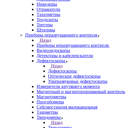
Нивелиры
Отражатели
Тахеометры
Теодолиты
Трегеры
Штативы
Приборы неразрушающего контроля
Назад
Приборы неразрушающего контроля
Видеоэндоскопы
Детекторы и кабелеискатели
Дефектоскопы
Назад
Дефектоскопы
Оптические дефектоскопы
Ультразвуковые дефектоскопы
Измерители крутящего момента
Магнитный и магнитопорошковый контроль
Магнитометры
Прогибомеры
Сейсмостанция малоканальная
Тахометры
Твердомеры
Назад
Твердомеры