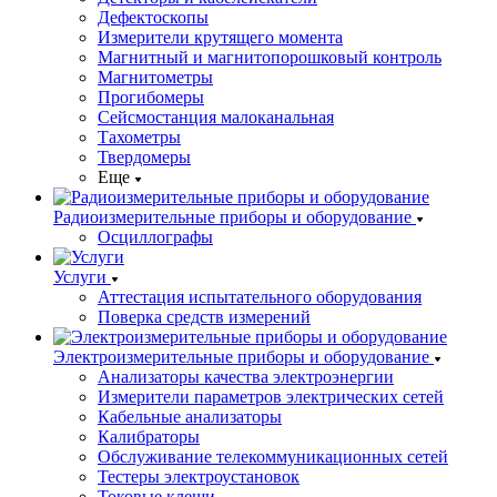
Дефектоскопы
Измерители крутящего момента
Магнитный и магнитопорошковый контроль
Магнитометры
Прогибомеры
Сейсмостанция малоканальная
Тахометры
Твердомеры
Еще
Радиоизмерительные приборы и оборудование
Осциллографы
Услуги
Аттестация испытательного оборудования
Поверка средств измерений
Электроизмерительные приборы и оборудование
Анализаторы качества электроэнергии
Измерители параметров электрических сетей
Кабельные анализаторы
Калибраторы
Обслуживание телекоммуникационных сетей
Тестеры электроустановок
Токовые клещи