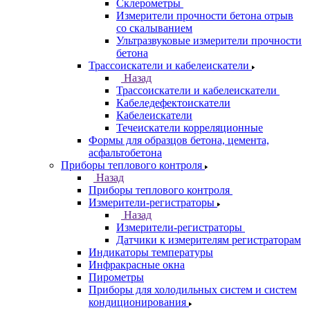
Склерометры
Измерители прочности бетона отрыв
со скалыванием
Ультразвуковые измерители прочности
бетона
Трассоискатели и кабелеискатели
Назад
Трассоискатели и кабелеискатели
Кабеледефектоискатели
Кабелеискатели
Течеискатели корреляционные
Формы для образцов бетона, цемента,
асфальтобетона
Приборы теплового контроля
Назад
Приборы теплового контроля
Измерители-регистраторы
Назад
Измерители-регистраторы
Датчики к измерителям регистраторам
Индикаторы температуры
Инфракрасные окна
Пирометры
Приборы для холодильных систем и систем
кондиционирования