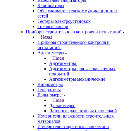
Кабельные анализаторы
Калибраторы
Обслуживание телекоммуникационных
сетей
Тестеры электроустановок
Токовые клещи
Приборы строительного контроля и испытаний
Назад
Приборы строительного контроля и
испытаний
Адгезиметры
Назад
Адгезиметры
Адгезиметры для лакокрасочных
покрытий
Адгезиметры механические
Виброметры
Генераторы
Дальномеры
Назад
Дальномеры
Лазерные дальномеры с поверкой
Измерители влажности строительных
материалов
Измерители защитного слоя бетона