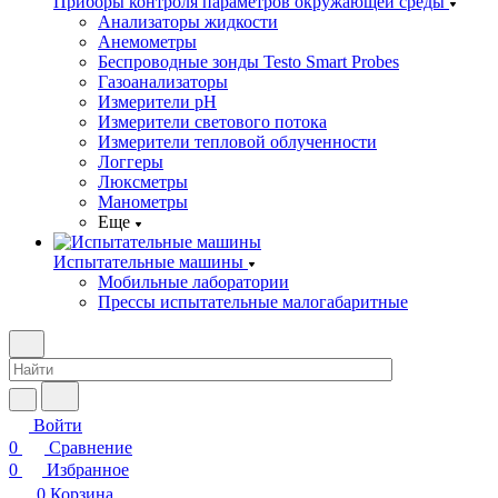
Приборы контроля параметров окружающей среды
Анализаторы жидкости
Анемометры
Беспроводные зонды Testo Smart Probes
Газоанализаторы
Измерители pH
Измерители светового потока
Измерители тепловой облученности
Логгеры
Люксметры
Манометры
Еще
Испытательные машины
Мобильные лаборатории
Прессы испытательные малогабаритные
Войти
0
Сравнение
0
Избранное
0
Корзина