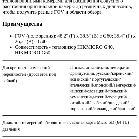
тепловизионными камерами для расширения фокусного
расстояния оригинальной камеры до различных диапазонов,
чтобы получить разные FOV и области обзора.
Преимущества
FOV (поле зрения): 48,2° (Г) x 38,5° (В) с G60; 35,4° (Г) x
26,2° (В) с G40
Совместимость - тепловизор HIKMICRO G40,
HIKMICRO G60
21 язык: английский/немецкий/
Дискретность измерений
французский/русский/корейский/
неровностей (просветов под
испанский/ португальский/
рейкой)
итальянский/японский/венгерский/
чешский/словацкий/польский/
румынский/датский/турецкий/
китайский/арабский/шведский/
норвежский/голландский/финский
съемная карта Micro SD (64 ГБ)
Диапазон измерений абсолютного
давления