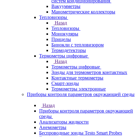
систем кондиционирования
Вакуумметры
Манометрические коллекторы
Тепловизоры
Назад
Тепловизоры
Монокуляры
Прицелы
Бинокли с тепловизором
Термодетекторы
Термометры цифровые
Назад
Термометры цифровые
Зонды для термометров контактных
Контактные термометры
Смарт-зонды
Термометры электронные
Приборы контроля параметров окружающей среды
Назад
Приборы контроля параметров окружающей
среды
Анализаторы жидкости
Анемометры
Беспроводные зонды Testo Smart Probes