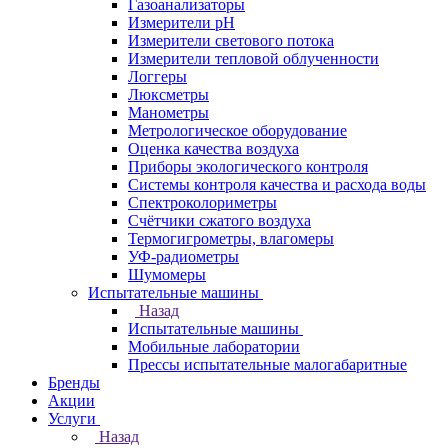
Газоанализаторы
Измерители pH
Измерители светового потока
Измерители тепловой облученности
Логгеры
Люксметры
Манометры
Метрологическое оборудование
Оценка качества воздуха
Приборы экологического контроля
Системы контроля качества и расхода воды
Спектроколориметры
Счётчики сжатого воздуха
Термогигрометры, влагомеры
УФ-радиометры
Шумомеры
Испытательные машины
Назад
Испытательные машины
Мобильные лаборатории
Прессы испытательные малогабаритные
Бренды
Акции
Услуги
Назад