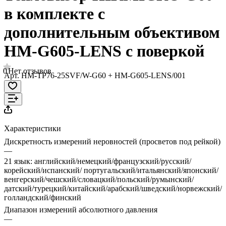
в комплекте с
дополнительным объективом
HM-G605-LENS с поверкой
0
Нет отзывов
Арт.
HM-TP76-25SVF/W-G60 + HM-G605-LENS/001
Характеристики
Дискретность измерений неровностей (просветов под рейкой)
—
21 язык: английский/немецкий/французский/русский/
корейский/испанский/ португальский/итальянский/японский/
венгерский/чешский/словацкий/польский/румынский/
датский/турецкий/китайский/арабский/шведский/норвежский/
голландский/финский
Диапазон измерений абсолютного давления
—