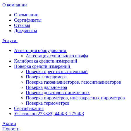
О компании
О компании
Сертификаты
Отзывы
Документы
Услуги
Аттестация оборудования
Аттестация сушильного шкафа
Калибровка средств измерений
Поверка средств измерений
Поверка пресс испытательный
Поверка твердомера
Поверка газоанализаторов, газосигнализаторов
Поверка дальномера
Поверка дозаторов пипеточных
Поверка пирометров, инфракрасных пирометров
Поверка термометров
Сертификация
Участие по 223-ФЗ, 44-ФЗ, 275-ФЗ
Акции
Новости