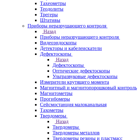
Тахеометры
Теодолиты
Трегеры
Штативы
Приборы неразрушающего контроля
Назад
Приборы неразрушающего контроля
Видеоэндоскопы
Детекторы и кабелеискатели
Дефектоскопы
Назад
Дефектоскопы
Оптические дефектоскопы
Ультразвуковые дефектоскопы
Измерители крутящего момента
Магнитный и магнитопорошковый контроль
Магнитометры
Прогибомеры
Сейсмостанция малоканальная
Тахометры
Твердомеры
Назад
Твердомеры
Твердомеры металлов
Твердомеры резины и пластмасс