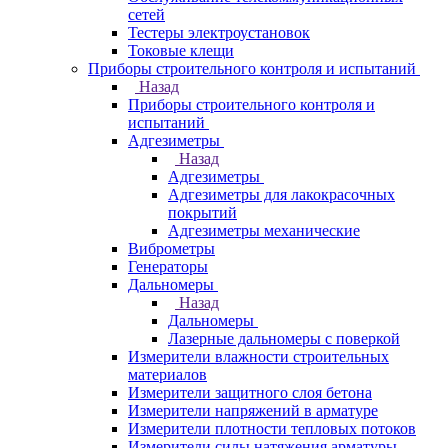
сетей
Тестеры электроустановок
Токовые клещи
Приборы строительного контроля и испытаний
Назад
Приборы строительного контроля и
испытаний
Адгезиметры
Назад
Адгезиметры
Адгезиметры для лакокрасочных
покрытий
Адгезиметры механические
Виброметры
Генераторы
Дальномеры
Назад
Дальномеры
Лазерные дальномеры с поверкой
Измерители влажности строительных
материалов
Измерители защитного слоя бетона
Измерители напряжений в арматуре
Измерители плотности тепловых потоков
Измерители силы натяжения арматуры