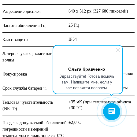
640 x 512 px (327 680 пикселей)
Разрешение дисплея
25 Гц
Частота обновления Гц
IP54
Класс защиты
ЕСТЬ, класс Ⅱ
Лазерная указка, класс,длина
волны
Ольга Кравченко
автоматическая / ручная / лазерная
Фокусировка
Здравствуйте! Готова помочь
вам. Напишите мне, если у
вас появятся вопросы.
до 4 часов непрерывной работы
Срок службы батареи ч.
<35 мК (при температуре объекта
Тепловая чувствительность
+30 °С)
(NETD)
±2,0°С
Пределы допускаемой абсолютной
погрешности измерений
температуры в диапазоне св. 0°С