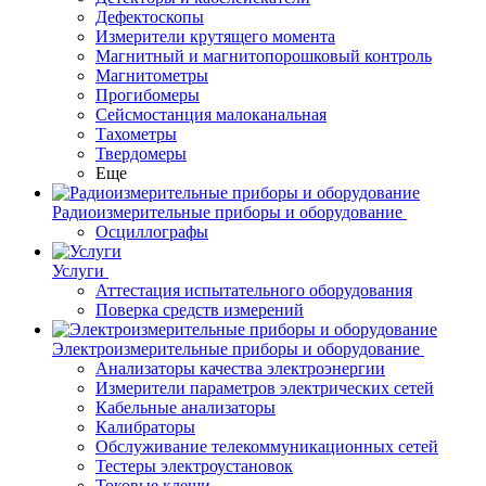
Дефектоскопы
Измерители крутящего момента
Магнитный и магнитопорошковый контроль
Магнитометры
Прогибомеры
Сейсмостанция малоканальная
Тахометры
Твердомеры
Еще
Радиоизмерительные приборы и оборудование
Осциллографы
Услуги
Аттестация испытательного оборудования
Поверка средств измерений
Электроизмерительные приборы и оборудование
Анализаторы качества электроэнергии
Измерители параметров электрических сетей
Кабельные анализаторы
Калибраторы
Обслуживание телекоммуникационных сетей
Тестеры электроустановок
Токовые клещи