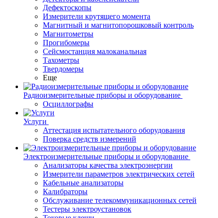
Дефектоскопы
Измерители крутящего момента
Магнитный и магнитопорошковый контроль
Магнитометры
Прогибомеры
Сейсмостанция малоканальная
Тахометры
Твердомеры
Еще
Радиоизмерительные приборы и оборудование
Осциллографы
Услуги
Аттестация испытательного оборудования
Поверка средств измерений
Электроизмерительные приборы и оборудование
Анализаторы качества электроэнергии
Измерители параметров электрических сетей
Кабельные анализаторы
Калибраторы
Обслуживание телекоммуникационных сетей
Тестеры электроустановок
Токовые клещи