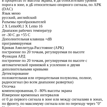
в процентах от высоты экрана, в дБ относительно уровня
порога в зоне, в дБ относительно опорного сигнала, по АРК
(DAC)
Язык меню
русский, английский
Разъемы преобразователей
2 Х Lemo00,1 Х Lemo 16
Диапазон рабочих температур
от -30 C до +55 C
Дополнительная клавиша +dB
программируемая
Кривая Амплитуда-Расстояние (АРК)
построение по 20 точкам, регулируемая по высоте
Функция АРД
построение по 20 точкам, регулируемая по высоте с
автоматической привязкой к усилению и двумя
дополнительными кривыми
Детектирование
положительная или отрицательная полуволна, полное,
радиосигнал (во всем диапазоне развертки)
Отсечка
компенсированная, 0 - 80% высоты экрана
Измерение временных интервалов
от 0 до первого сигнала в зоне или между сигналами в зонах,
по фронту, по максимуму сигнала или по переходу через "0"