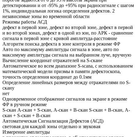
детектировании и от -95% до +95% при радиосигнале с шагом
1%, индивидуальная логика определения дефектов. 2
независимые зоны во временной области
Режимы работы АСД
дефект в первой зоне, дефект во второй зоне, дефект в первой
и во второй зонах, дефект в одной из зон, по АРК - сравнение
сигнала в первой зоне с кривой амплитуда-расстояние
Алгоритм поиска дефекта в зоне контроля в режиме ФР
Авто по максимуму амплитуды сигнала в зоне, авто по
максимуму амплитуды сигнала на выбранном луче, вручную
Вычисление координат отражателей на S-скане
Автоматическое во всем диапазоне S-scana, с использованием
математической модели призмы в памяти дефектоскопа,
точность определения координат до 0.1мм
Определение линейных размеров между отражателями по S-
скану
нет
Одновременное отображение сигналов на экране в режиме
ФР в ручном режиме
S-скан А-скан + S-скан, А-скан + B-скан S-скан + B-скан, А-
скан + S-скан + B-скан
Автоматическая Сигнализация Дефектов (АСД)
световая для каждой зоны отдельно и звуковая
Измерение амплитуды