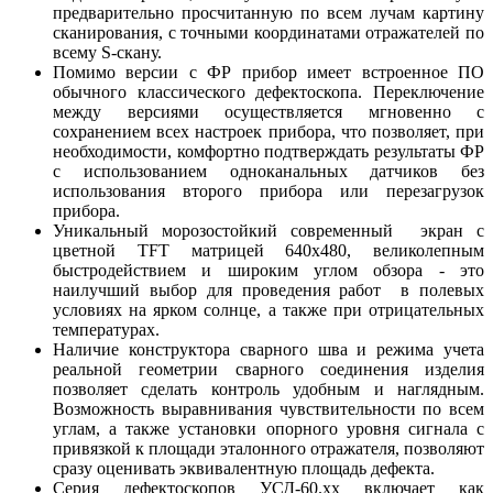
предварительно просчитанную по всем лучам картину
сканирования, с точными координатами отражателей по
всему S-скану.
Помимо версии с ФР прибор имеет встроенное ПО
обычного классического дефектоскопа. Переключение
между версиями осуществляется мгновенно с
сохранением всех настроек прибора, что позволяет, при
необходимости, комфортно подтверждать результаты ФР
с использованием одноканальных датчиков без
использования второго прибора или перезагрузок
прибора.
Уникальный морозостойкий современный экран с
цветной TFT матрицей 640х480, великолепным
быстродействием и широким углом обзора - это
наилучший выбор для проведения работ в полевых
условиях на ярком солнце, а также при отрицательных
температурах.
Наличие конструктора сварного шва и режима учета
реальной геометрии сварного соединения изделия
позволяет сделать контроль удобным и наглядным.
Возможность выравнивания чувствительности по всем
углам, а также установки опорного уровня сигнала с
привязкой к площади эталонного отражателя, позволяют
сразу оценивать эквивалентную площадь дефекта.
Серия дефектоскопов УСД-60.хх включает как