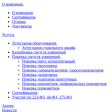
О компании
О компании
Сертификаты
Отзывы
Документы
Услуги
Аттестация оборудования
Аттестация сушильного шкафа
Калибровка средств измерений
Поверка средств измерений
Поверка пресс испытательный
Поверка твердомера
Поверка газоанализаторов, газосигнализаторов
Поверка дальномера
Поверка дозаторов пипеточных
Поверка пирометров, инфракрасных пирометров
Поверка термометров
Сертификация
Участие по 223-ФЗ, 44-ФЗ, 275-ФЗ
Акции
Новости