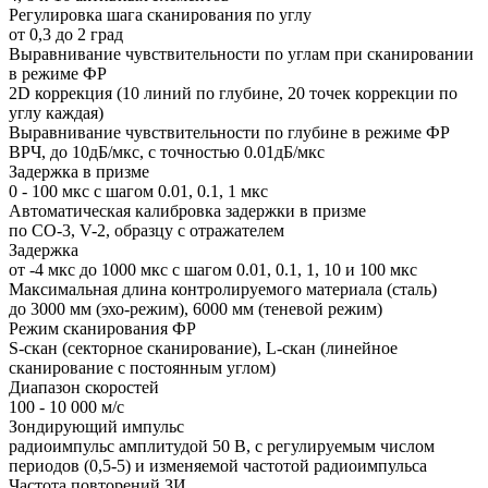
Регулировка шага сканирования по углу
от 0,3 до 2 град
Выравнивание чувствительности по углам при сканировании
в режиме ФР
2D коррекция (10 линий по глубине, 20 точек коррекции по
углу каждая)
Выравнивание чувствительности по глубине в режиме ФР
ВРЧ, до 10дБ/мкс, с точностью 0.01дБ/мкс
Задержка в призме
0 - 100 мкс с шагом 0.01, 0.1, 1 мкс
Автоматическая калибровка задержки в призме
по СО-3, V-2, образцу с отражателем
Задержка
от -4 мкс до 1000 мкс с шагом 0.01, 0.1, 1, 10 и 100 мкс
Максимальная длина контролируемого материала (сталь)
до 3000 мм (эхо-режим), 6000 мм (теневой режим)
Режим сканирования ФР
S-скан (секторное сканирование), L-скан (линейное
сканирование с постоянным углом)
Диапазон скоростей
100 - 10 000 м/с
Зондирующий импульс
радиоимпульс амплитудой 50 В, с регулируемым числом
периодов (0,5-5) и изменяемой частотой радиоимпульса
Частота повторений ЗИ