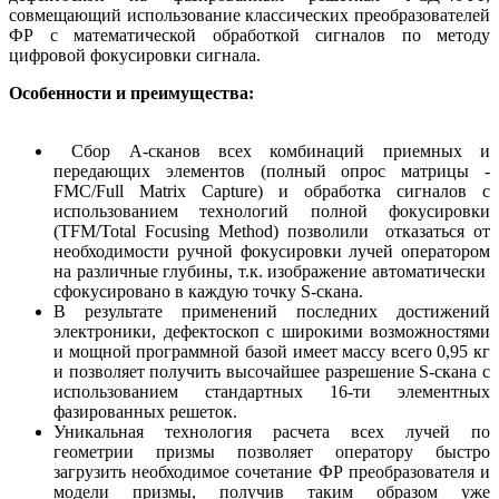
совмещающий использование классических преобразователей
ФР с математической обработкой сигналов по методу
цифровой фокусировки сигнала.
Особенности и преимущества:
Сбор А-сканов всех комбинаций приемных и
передающих элементов (полный опрос матрицы -
FMC/Full Matrix Capture) и обработка сигналов с
использованием технологий полной фокусировки
(TFM/Total Focusing Method) позволили отказаться от
необходимости ручной фокусировки лучей оператором
на различные глубины, т.к. изображение автоматически
сфокусировано в каждую точку S-скана.
В результате применений последних достижений
электроники, дефектоскоп с широкими возможностями
и мощной программной базой имеет массу всего 0,95 кг
и позволяет получить высочайшее разрешение S-скана с
использованием стандартных 16-ти элементных
фазированных решеток.
Уникальная технология расчета всех лучей по
геометрии призмы позволяет оператору быстро
загрузить необходимое сочетание ФР преобразователя и
модели призмы, получив таким образом уже