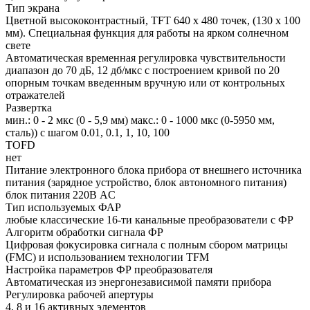
Тип экрана
Цветной высококонтрастный, TFT 640 х 480 точек, (130 х 100
мм). Специальная функция для работы на ярком солнечном
свете
Автоматическая временная регулировка чувствительности
диапазон до 70 дБ, 12 дб/мкс с построением кривой по 20
опорным точкам введенным вручную или от контрольных
отражателей
Развертка
мин.: 0 - 2 мкс (0 - 5,9 мм) макс.: 0 - 1000 мкс (0-5950 мм,
сталь)) с шагом 0.01, 0.1, 1, 10, 100
TOFD
нет
Питание электронного блока прибора от внешнего источника
питания (зарядное устройство, блок автономного питания)
блок питания 220В AC
Тип используемых ФАР
любые классические 16-ти канальные преобразователи с ФР
Алгоритм обработки сигнала ФР
Цифровая фокусировка сигнала c полным сбором матрицы
(FMC) и использованием технологии TFM
Настройка параметров ФР преобразователя
Автоматическая из энергонезависимой памяти прибора
Регулировка рабочей апертуры
4, 8 и 16 активных элементов