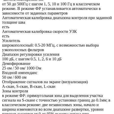
от 50 до 500Гц с шагом 1, 5, 10 и 100 Гц в классическом
режиме. В режиме ФР устанавливается автоматически в
зависимости от заданных параметров
Автоматическая калибровка диапазона контроля при заданной
толщине шва
есть
Автоматическая калибровка скорости УЗК
есть
Усилитель
широкополосный: 0.5-20 МГц, с возможностью выбора
узкополосных фильтров
Диапазон регулировки усиления
100 дБ, с шагом 0.5, 1, 2, 6 и 10 дБ
Демпфирование
25 ом / 50 ом/ 1000 Ом
Входной импенданс
50 ом / 600 ом
Отображение сигналов на экране (визуализация)
А-скан, S-скан, В-скан, L-скан
Зоны контроля
в режиме ФР: прямоугольная зона для выделения участка
сигнала на S-скане с точностью установки границ до 0.1мм; в
классическом режиме: две независимых зоны, начало и
ширина изменяются во всем диапазоне развертки, уровни
порогов задаются от 0 до 95% высоты экрана при