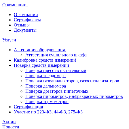
О компании
О компании
Сертификаты
Отзывы
Документы
Услуги
Аттестация оборудования
Аттестация сушильного шкафа
Калибровка средств измерений
Поверка средств измерений
Поверка пресс испытательный
Поверка твердомера
Поверка газоанализаторов, газосигнализаторов
Поверка дальномера
Поверка дозаторов пипеточных
Поверка пирометров, инфракрасных пирометров
Поверка термометров
Сертификация
Участие по 223-ФЗ, 44-ФЗ, 275-ФЗ
Акции
Новости