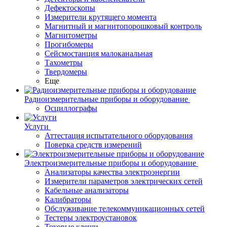
Дефектоскопы
Измерители крутящего момента
Магнитный и магнитопорошковый контроль
Магнитометры
Прогибомеры
Сейсмостанция малоканальная
Тахометры
Твердомеры
Еще
Радиоизмерительные приборы и оборудование
Осциллографы
Услуги
Аттестация испытательного оборудования
Поверка средств измерений
Электроизмерительные приборы и оборудование
Анализаторы качества электроэнергии
Измерители параметров электрических сетей
Кабельные анализаторы
Калибраторы
Обслуживание телекоммуникационных сетей
Тестеры электроустановок
Токовые клещи