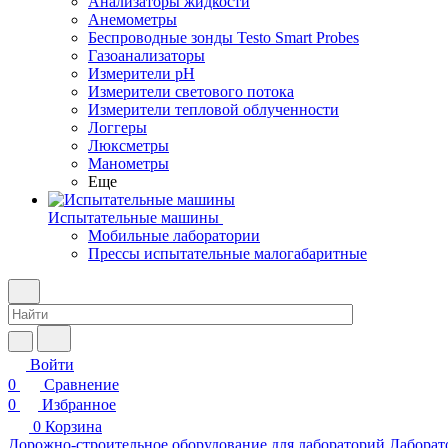
Анализаторы жидкости
Анемометры
Беспроводные зонды Testo Smart Probes
Газоанализаторы
Измерители pH
Измерители светового потока
Измерители тепловой облученности
Логгеры
Люксметры
Манометры
Еще
Испытательные машины
Мобильные лаборатории
Прессы испытательные малогабаритные
Войти
0
Сравнение
0
Избранное
0
Корзина
Дорожно-строительное оборудование для лабораторий
Лаборат