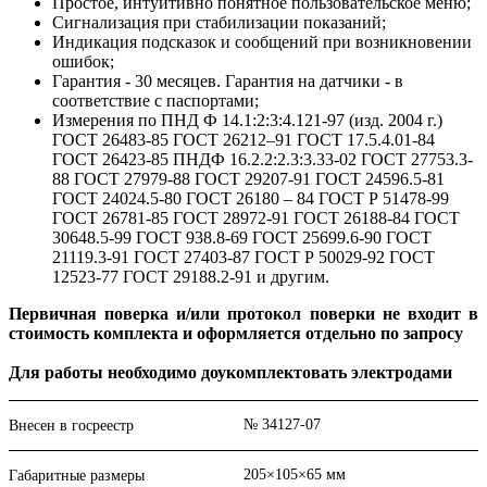
Простое, интуитивно понятное пользовательское меню;
Сигнализация при стабилизации показаний;
Индикация подсказок и сообщений при возникновении
ошибок;
Гарантия - 30 месяцев. Гарантия на датчики - в
соответствие с паспортами;
Измерения по ПНД Ф 14.1:2:3:4.121-97 (изд. 2004 г.)
ГОСТ 26483-85 ГОСТ 26212–91 ГОСТ 17.5.4.01-84
ГОСТ 26423-85 ПНДФ 16.2.2:2.3:3.33-02 ГОСТ 27753.3-
88 ГОСТ 27979-88 ГОСТ 29207-91 ГОСТ 24596.5-81
ГОСТ 24024.5-80 ГОСТ 26180 – 84 ГОСТ Р 51478-99
ГОСТ 26781-85 ГОСТ 28972-91 ГОСТ 26188-84 ГОСТ
30648.5-99 ГОСТ 938.8-69 ГОСТ 25699.6-90 ГОСТ
21119.3-91 ГОСТ 27403-87 ГОСТ Р 50029-92 ГОСТ
12523-77 ГОСТ 29188.2-91 и другим.
Первичная поверка и/или протокол поверки не входит в
стоимость комплекта и оформляется отдельно по запросу
Для работы необходимо доукомплектовать электродами
№ 34127-07
Внесен в госреестр
205×105×65 мм
Габаритные размеры