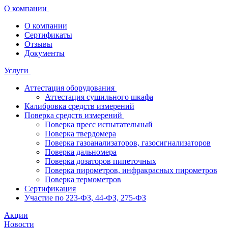
О компании
О компании
Сертификаты
Отзывы
Документы
Услуги
Аттестация оборудования
Аттестация сушильного шкафа
Калибровка средств измерений
Поверка средств измерений
Поверка пресс испытательный
Поверка твердомера
Поверка газоанализаторов, газосигнализаторов
Поверка дальномера
Поверка дозаторов пипеточных
Поверка пирометров, инфракрасных пирометров
Поверка термометров
Сертификация
Участие по 223-ФЗ, 44-ФЗ, 275-ФЗ
Акции
Новости