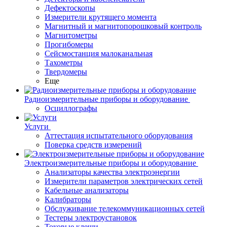
Дефектоскопы
Измерители крутящего момента
Магнитный и магнитопорошковый контроль
Магнитометры
Прогибомеры
Сейсмостанция малоканальная
Тахометры
Твердомеры
Еще
Радиоизмерительные приборы и оборудование
Осциллографы
Услуги
Аттестация испытательного оборудования
Поверка средств измерений
Электроизмерительные приборы и оборудование
Анализаторы качества электроэнергии
Измерители параметров электрических сетей
Кабельные анализаторы
Калибраторы
Обслуживание телекоммуникационных сетей
Тестеры электроустановок
Токовые клещи