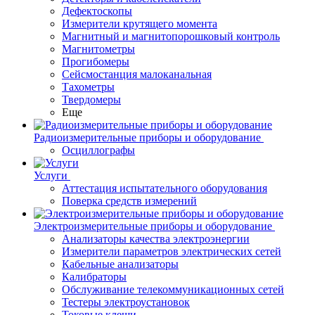
Дефектоскопы
Измерители крутящего момента
Магнитный и магнитопорошковый контроль
Магнитометры
Прогибомеры
Сейсмостанция малоканальная
Тахометры
Твердомеры
Еще
Радиоизмерительные приборы и оборудование
Осциллографы
Услуги
Аттестация испытательного оборудования
Поверка средств измерений
Электроизмерительные приборы и оборудование
Анализаторы качества электроэнергии
Измерители параметров электрических сетей
Кабельные анализаторы
Калибраторы
Обслуживание телекоммуникационных сетей
Тестеры электроустановок
Токовые клещи