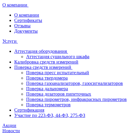
О компании
О компании
Сертификаты
Отзывы
Документы
Услуги
Аттестация оборудования
Аттестация сушильного шкафа
Калибровка средств измерений
Поверка средств измерений
Поверка пресс испытательный
Поверка твердомера
Поверка газоанализаторов, газосигнализаторов
Поверка дальномера
Поверка дозаторов пипеточных
Поверка пирометров, инфракрасных пирометров
Поверка термометров
Сертификация
Участие по 223-ФЗ, 44-ФЗ, 275-ФЗ
Акции
Новости