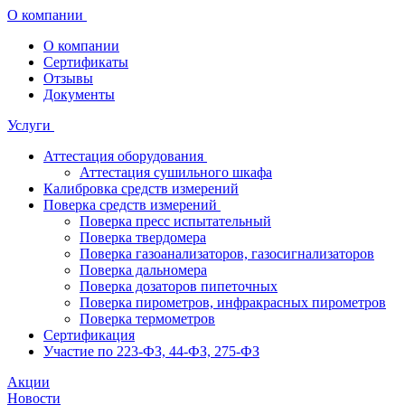
О компании
О компании
Сертификаты
Отзывы
Документы
Услуги
Аттестация оборудования
Аттестация сушильного шкафа
Калибровка средств измерений
Поверка средств измерений
Поверка пресс испытательный
Поверка твердомера
Поверка газоанализаторов, газосигнализаторов
Поверка дальномера
Поверка дозаторов пипеточных
Поверка пирометров, инфракрасных пирометров
Поверка термометров
Сертификация
Участие по 223-ФЗ, 44-ФЗ, 275-ФЗ
Акции
Новости