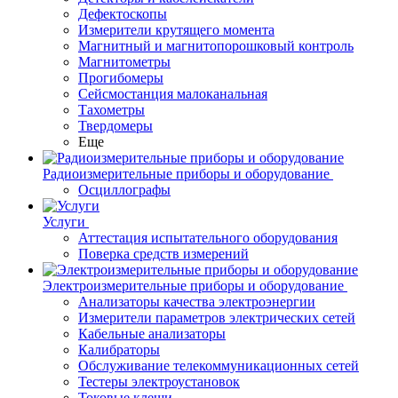
Дефектоскопы
Измерители крутящего момента
Магнитный и магнитопорошковый контроль
Магнитометры
Прогибомеры
Сейсмостанция малоканальная
Тахометры
Твердомеры
Еще
Радиоизмерительные приборы и оборудование
Осциллографы
Услуги
Аттестация испытательного оборудования
Поверка средств измерений
Электроизмерительные приборы и оборудование
Анализаторы качества электроэнергии
Измерители параметров электрических сетей
Кабельные анализаторы
Калибраторы
Обслуживание телекоммуникационных сетей
Тестеры электроустановок
Токовые клещи