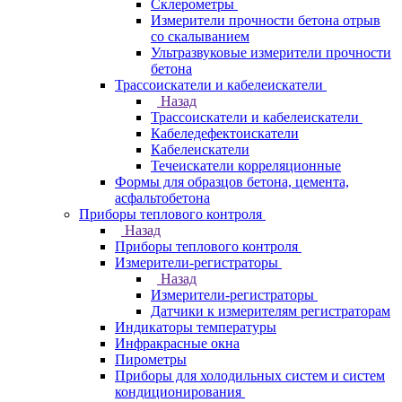
Склерометры
Измерители прочности бетона отрыв
со скалыванием
Ультразвуковые измерители прочности
бетона
Трассоискатели и кабелеискатели
Назад
Трассоискатели и кабелеискатели
Кабеледефектоискатели
Кабелеискатели
Течеискатели корреляционные
Формы для образцов бетона, цемента,
асфальтобетона
Приборы теплового контроля
Назад
Приборы теплового контроля
Измерители-регистраторы
Назад
Измерители-регистраторы
Датчики к измерителям регистраторам
Индикаторы температуры
Инфракрасные окна
Пирометры
Приборы для холодильных систем и систем
кондиционирования