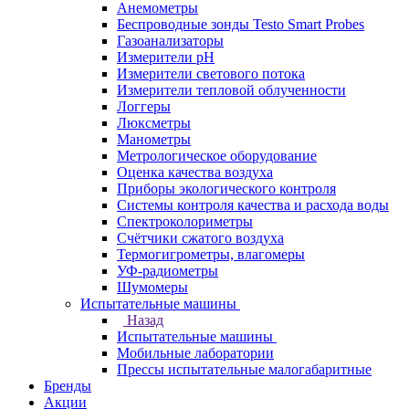
Анемометры
Беспроводные зонды Testo Smart Probes
Газоанализаторы
Измерители pH
Измерители светового потока
Измерители тепловой облученности
Логгеры
Люксметры
Манометры
Метрологическое оборудование
Оценка качества воздуха
Приборы экологического контроля
Системы контроля качества и расхода воды
Спектроколориметры
Счётчики сжатого воздуха
Термогигрометры, влагомеры
УФ-радиометры
Шумомеры
Испытательные машины
Назад
Испытательные машины
Мобильные лаборатории
Прессы испытательные малогабаритные
Бренды
Акции