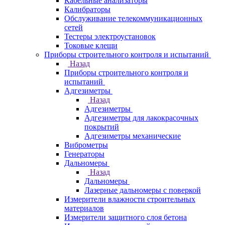
Кабельные анализаторы
Калибраторы
Обслуживание телекоммуникационных
сетей
Тестеры электроустановок
Токовые клещи
Приборы строительного контроля и испытаний
Назад
Приборы строительного контроля и
испытаний
Адгезиметры
Назад
Адгезиметры
Адгезиметры для лакокрасочных
покрытий
Адгезиметры механические
Виброметры
Генераторы
Дальномеры
Назад
Дальномеры
Лазерные дальномеры с поверкой
Измерители влажности строительных
материалов
Измерители защитного слоя бетона