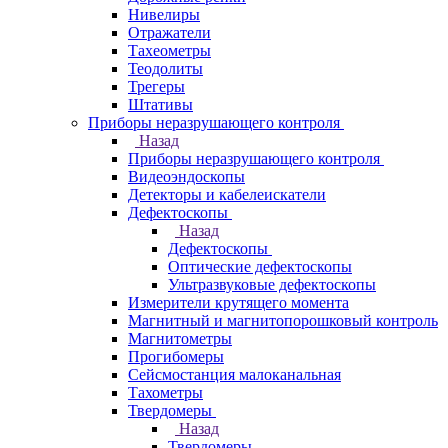
Нивелиры
Отражатели
Тахеометры
Теодолиты
Трегеры
Штативы
Приборы неразрушающего контроля
Назад
Приборы неразрушающего контроля
Видеоэндоскопы
Детекторы и кабелеискатели
Дефектоскопы
Назад
Дефектоскопы
Оптические дефектоскопы
Ультразвуковые дефектоскопы
Измерители крутящего момента
Магнитный и магнитопорошковый контроль
Магнитометры
Прогибомеры
Сейсмостанция малоканальная
Тахометры
Твердомеры
Назад
Твердомеры