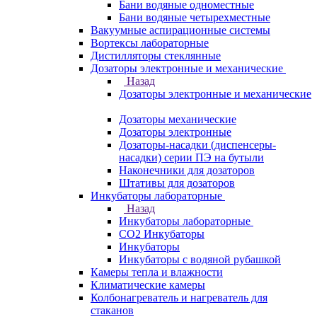
Бани водяные одноместные
Бани водяные четырехместные
Вакуумные аспирационные системы
Вортексы лабораторные
Дистилляторы стеклянные
Дозаторы электронные и механические
Назад
Дозаторы электронные и механические
Дозаторы механические
Дозаторы электронные
Дозаторы-насадки (диспенсеры-
насадки) серии ПЭ на бутыли
Наконечники для дозаторов
Штативы для дозаторов
Инкубаторы лабораторные
Назад
Инкубаторы лабораторные
CO2 Инкубаторы
Инкубаторы
Инкубаторы с водяной рубашкой
Камеры тепла и влажности
Климатические камеры
Колбонагреватель и нагреватель для
стаканов