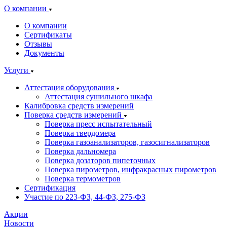
О компании
О компании
Сертификаты
Отзывы
Документы
Услуги
Аттестация оборудования
Аттестация сушильного шкафа
Калибровка средств измерений
Поверка средств измерений
Поверка пресс испытательный
Поверка твердомера
Поверка газоанализаторов, газосигнализаторов
Поверка дальномера
Поверка дозаторов пипеточных
Поверка пирометров, инфракрасных пирометров
Поверка термометров
Сертификация
Участие по 223-ФЗ, 44-ФЗ, 275-ФЗ
Акции
Новости