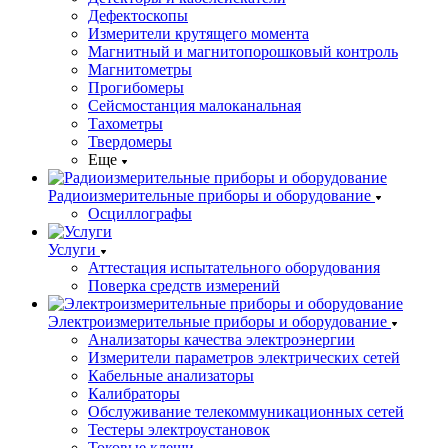
Дефектоскопы
Измерители крутящего момента
Магнитный и магнитопорошковый контроль
Магнитометры
Прогибомеры
Сейсмостанция малоканальная
Тахометры
Твердомеры
Еще
Радиоизмерительные приборы и оборудование
Осциллографы
Услуги
Аттестация испытательного оборудования
Поверка средств измерений
Электроизмерительные приборы и оборудование
Анализаторы качества электроэнергии
Измерители параметров электрических сетей
Кабельные анализаторы
Калибраторы
Обслуживание телекоммуникационных сетей
Тестеры электроустановок
Токовые клещи