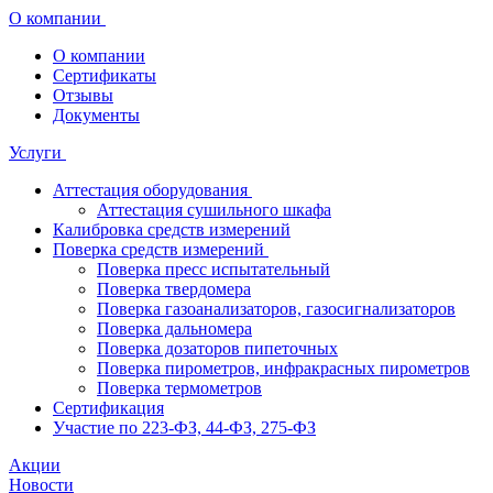
О компании
О компании
Сертификаты
Отзывы
Документы
Услуги
Аттестация оборудования
Аттестация сушильного шкафа
Калибровка средств измерений
Поверка средств измерений
Поверка пресс испытательный
Поверка твердомера
Поверка газоанализаторов, газосигнализаторов
Поверка дальномера
Поверка дозаторов пипеточных
Поверка пирометров, инфракрасных пирометров
Поверка термометров
Сертификация
Участие по 223-ФЗ, 44-ФЗ, 275-ФЗ
Акции
Новости