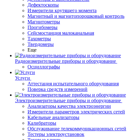
Дефектоскопы
Измерители крутящего момента
Магнитный и магнитопорошковый контроль
Магнитометры
Прогибомеры
Сейсмостанция малоканальная
Тахометры
Твердомеры
Еще
Радиоизмерительные приборы и оборудование
Осциллографы
Услуги
Аттестация испытательного оборудования
Поверка средств измерений
Электроизмерительные приборы и оборудование
Анализаторы качества электроэнергии
Измерители параметров электрических сетей
Кабельные анализаторы
Калибраторы
Обслуживание телекоммуникационных сетей
Тестеры электроустановок
Токовые клещи