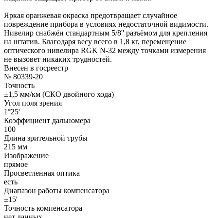
Яркая оранжевая окраска предотвращает случайное
повреждение прибора в условиях недостаточной видимости.
Нивелир снабжён стандартным 5/8'' разъёмом для крепления
на штатив. Благодаря весу всего в 1,8 кг, перемещение
оптического нивелира RGK N-32 между точками измерения
не вызовет никаких трудностей.
Внесен в госреестр
№ 80339-20
Точность
±1,5 мм/км (СКО двойного хода)
Угол поля зрения
1°25'
Коэффициент дальномера
100
Длина зрительной трубы
215 мм
Изображение
прямое
Просветленная оптика
есть
Диапазон работы компенсатора
±15'
Точность компенсатора
нет данных