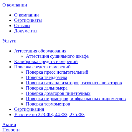
О компании
О компании
Сертификаты
Отзывы
Документы
Услуги
Аттестация оборудования
Аттестация сушильного шкафа
Калибровка средств измерений
Поверка средств измерений
Поверка пресс испытательный
Поверка твердомера
Поверка газоанализаторов, газосигнализаторов
Поверка дальномера
Поверка дозаторов пипеточных
Поверка пирометров, инфракрасных пирометров
Поверка термометров
Сертификация
Участие по 223-ФЗ, 44-ФЗ, 275-ФЗ
Акции
Новости