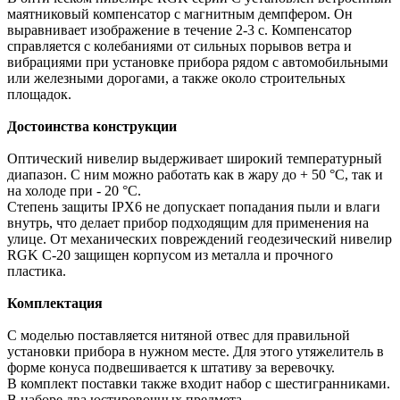
маятниковый компенсатор с магнитным демпфером. Он
выравнивает изображение в течение 2-3 с. Компенсатор
справляется с колебаниями от сильных порывов ветра и
вибрациями при установке прибора рядом с автомобильными
или железными дорогами, а также около строительных
площадок.
Достоинства конструкции
Оптический нивелир выдерживает широкий температурный
диапазон. С ним можно работать как в жару до + 50 °C, так и
на холоде при - 20 °C.
Степень защиты IPХ6 не допускает попадания пыли и влаги
внутрь, что делает прибор подходящим для применения на
улице. От механических повреждений геодезический нивелир
RGK C-20 защищен корпусом из металла и прочного
пластика.
Комплектация
С моделью поставляется нитяной отвес для правильной
установки прибора в нужном месте. Для этого утяжелитель в
форме конуса подвешивается к штативу за веревочку.
В комплект поставки также входит набор с шестигранниками.
В наборе два юстировочных предмета.