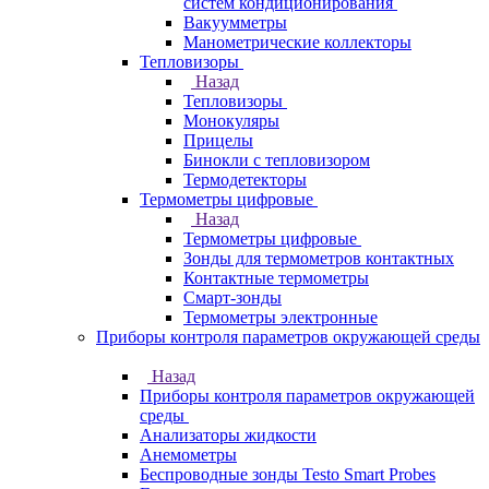
систем кондиционирования
Вакуумметры
Манометрические коллекторы
Тепловизоры
Назад
Тепловизоры
Монокуляры
Прицелы
Бинокли с тепловизором
Термодетекторы
Термометры цифровые
Назад
Термометры цифровые
Зонды для термометров контактных
Контактные термометры
Смарт-зонды
Термометры электронные
Приборы контроля параметров окружающей среды
Назад
Приборы контроля параметров окружающей
среды
Анализаторы жидкости
Анемометры
Беспроводные зонды Testo Smart Probes