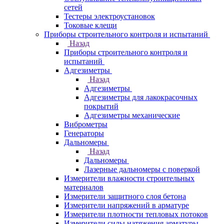
сетей
Тестеры электроустановок
Токовые клещи
Приборы строительного контроля и испытаний
Назад
Приборы строительного контроля и
испытаний
Адгезиметры
Назад
Адгезиметры
Адгезиметры для лакокрасочных
покрытий
Адгезиметры механические
Виброметры
Генераторы
Дальномеры
Назад
Дальномеры
Лазерные дальномеры с поверкой
Измерители влажности строительных
материалов
Измерители защитного слоя бетона
Измерители напряжений в арматуре
Измерители плотности тепловых потоков
Измерители силы натяжения арматуры