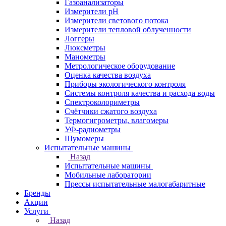
Газоанализаторы
Измерители pH
Измерители светового потока
Измерители тепловой облученности
Логгеры
Люксметры
Манометры
Метрологическое оборудование
Оценка качества воздуха
Приборы экологического контроля
Системы контроля качества и расхода воды
Спектроколориметры
Счётчики сжатого воздуха
Термогигрометры, влагомеры
УФ-радиометры
Шумомеры
Испытательные машины
Назад
Испытательные машины
Мобильные лаборатории
Прессы испытательные малогабаритные
Бренды
Акции
Услуги
Назад