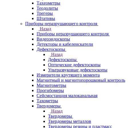
Тахеометры
Теодолиты
Трегеры
Штативы
Приборы неразрушающего контроля
Назад
Приборы неразрушающего контроля
Видеоэндоскопы
Детекторы и кабелеискатели
Дефектоскопы
Назад
Дефектоскопы
Оптические дефектоскопы
Ультразвуковые дефектоскопы
Измерители крутящего момента
Магнитный и магнитопорошковый контроль
Магнитометры
Прогибомеры
Сейсмостанция малоканальная
Тахометры
Твердомеры
Назад
Твердомеры
Твердомеры металлов
Твердомеры резины и пластмасс