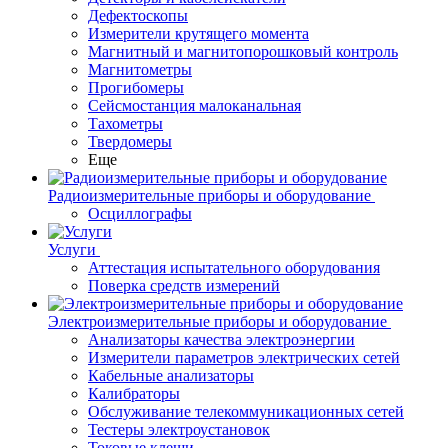
Дефектоскопы
Измерители крутящего момента
Магнитный и магнитопорошковый контроль
Магнитометры
Прогибомеры
Сейсмостанция малоканальная
Тахометры
Твердомеры
Еще
Радиоизмерительные приборы и оборудование
Осциллографы
Услуги
Аттестация испытательного оборудования
Поверка средств измерений
Электроизмерительные приборы и оборудование
Анализаторы качества электроэнергии
Измерители параметров электрических сетей
Кабельные анализаторы
Калибраторы
Обслуживание телекоммуникационных сетей
Тестеры электроустановок
Токовые клещи