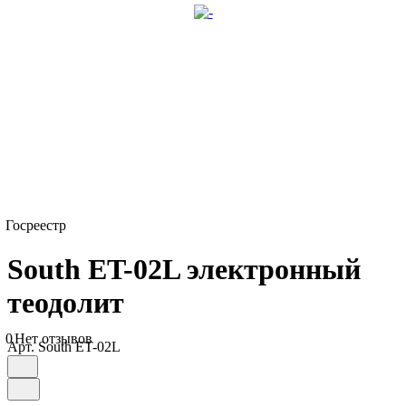
Госреестр
South ET-02L электронный
теодолит
0
Нет отзывов
Арт.
South ET-02L