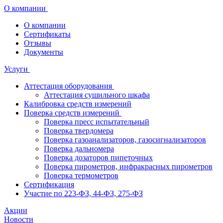
О компании
О компании
Сертификаты
Отзывы
Документы
Услуги
Аттестация оборудования
Аттестация сушильного шкафа
Калибровка средств измерений
Поверка средств измерений
Поверка пресс испытательный
Поверка твердомера
Поверка газоанализаторов, газосигнализаторов
Поверка дальномера
Поверка дозаторов пипеточных
Поверка пирометров, инфракрасных пирометров
Поверка термометров
Сертификация
Участие по 223-ФЗ, 44-ФЗ, 275-ФЗ
Акции
Новости