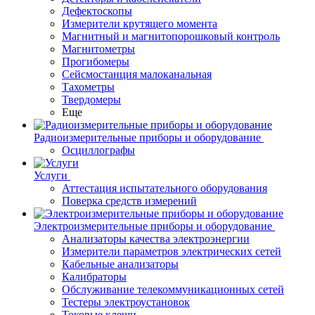
Дефектоскопы
Измерители крутящего момента
Магнитный и магнитопорошковый контроль
Магнитометры
Прогибомеры
Сейсмостанция малоканальная
Тахометры
Твердомеры
Еще
Радиоизмерительные приборы и оборудование
Осциллографы
Услуги
Аттестация испытательного оборудования
Поверка средств измерений
Электроизмерительные приборы и оборудование
Анализаторы качества электроэнергии
Измерители параметров электрических сетей
Кабельные анализаторы
Калибраторы
Обслуживание телекоммуникационных сетей
Тестеры электроустановок
Токовые клещи