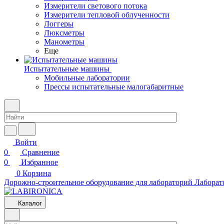
Измерители светового потока
Измерители тепловой облученности
Логгеры
Люксметры
Манометры
Еще
Испытательные машины
Мобильные лаборатории
Прессы испытательные малогабаритные
Войти
0
Сравнение
0
Избранное
0
Корзина
Дорожно-строительное оборудование для лабораторий
Лаборат
Каталог