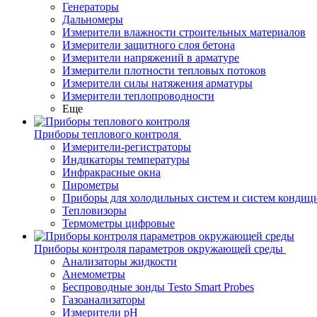
Генераторы
Дальномеры
Измерители влажности строительных материалов
Измерители защитного слоя бетона
Измерители напряжений в арматуре
Измерители плотности тепловых потоков
Измерители силы натяжения арматуры
Измерители теплопроводности
Еще
Приборы теплового контроля
Измерители-регистраторы
Индикаторы температуры
Инфракрасные окна
Пирометры
Приборы для холодильных систем и систем кондиц
Тепловизоры
Термометры цифровые
Приборы контроля параметров окружающей среды
Анализаторы жидкости
Анемометры
Беспроводные зонды Testo Smart Probes
Газоанализаторы
Измерители pH