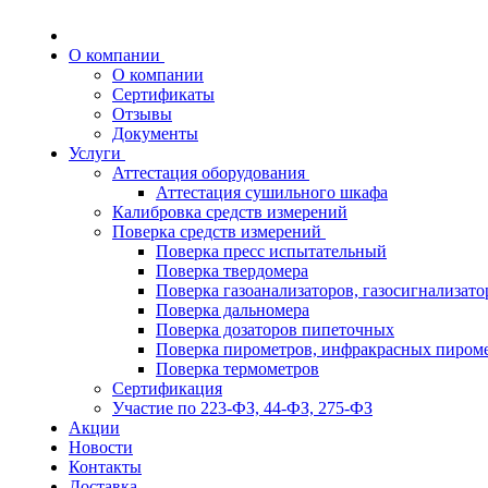
О компании
О компании
Сертификаты
Отзывы
Документы
Услуги
Аттестация оборудования
Аттестация сушильного шкафа
Калибровка средств измерений
Поверка средств измерений
Поверка пресс испытательный
Поверка твердомера
Поверка газоанализаторов, газосигнализато
Поверка дальномера
Поверка дозаторов пипеточных
Поверка пирометров, инфракрасных пиром
Поверка термометров
Сертификация
Участие по 223-ФЗ, 44-ФЗ, 275-ФЗ
Акции
Новости
Контакты
Доставка