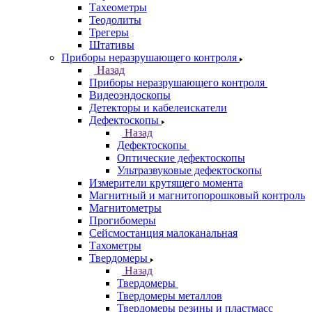
Тахеометры
Теодолиты
Трегеры
Штативы
Приборы неразрушающего контроля
Назад
Приборы неразрушающего контроля
Видеоэндоскопы
Детекторы и кабелеискатели
Дефектоскопы
Назад
Дефектоскопы
Оптические дефектоскопы
Ультразвуковые дефектоскопы
Измерители крутящего момента
Магнитный и магнитопорошковый контроль
Магнитометры
Прогибомеры
Сейсмостанция малоканальная
Тахометры
Твердомеры
Назад
Твердомеры
Твердомеры металлов
Твердомеры резины и пластмасс