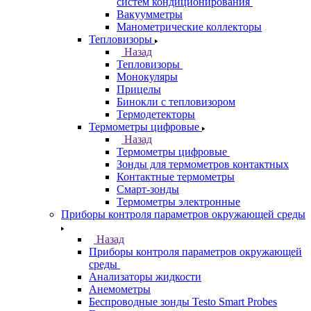
систем кондиционирования
Вакуумметры
Манометрические коллекторы
Тепловизоры
Назад
Тепловизоры
Монокуляры
Прицелы
Бинокли с тепловизором
Термодетекторы
Термометры цифровые
Назад
Термометры цифровые
Зонды для термометров контактных
Контактные термометры
Смарт-зонды
Термометры электронные
Приборы контроля параметров окружающей среды
Назад
Приборы контроля параметров окружающей
среды
Анализаторы жидкости
Анемометры
Беспроводные зонды Testo Smart Probes