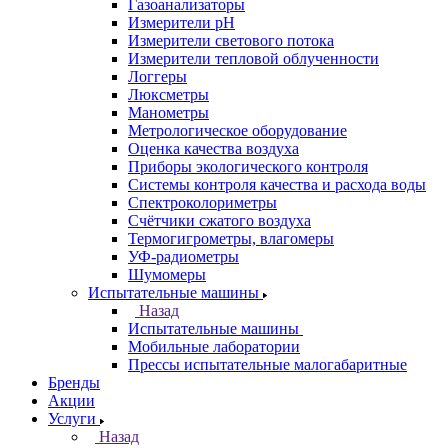
Газоанализаторы
Измерители pH
Измерители светового потока
Измерители тепловой облученности
Логгеры
Люксметры
Манометры
Метрологическое оборудование
Оценка качества воздуха
Приборы экологического контроля
Системы контроля качества и расхода воды
Спектроколориметры
Счётчики сжатого воздуха
Термогигрометры, влагомеры
УФ-радиометры
Шумомеры
Испытательные машины
Назад
Испытательные машины
Мобильные лаборатории
Прессы испытательные малогабаритные
Бренды
Акции
Услуги
Назад