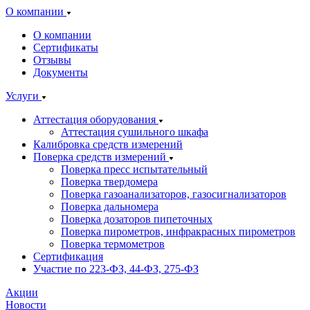
О компании
О компании
Сертификаты
Отзывы
Документы
Услуги
Аттестация оборудования
Аттестация сушильного шкафа
Калибровка средств измерений
Поверка средств измерений
Поверка пресс испытательный
Поверка твердомера
Поверка газоанализаторов, газосигнализаторов
Поверка дальномера
Поверка дозаторов пипеточных
Поверка пирометров, инфракрасных пирометров
Поверка термометров
Сертификация
Участие по 223-ФЗ, 44-ФЗ, 275-ФЗ
Акции
Новости