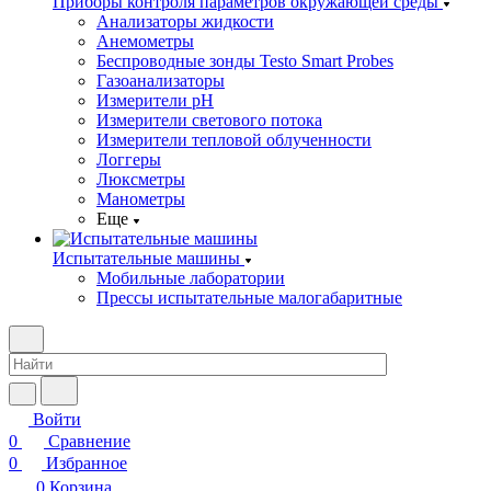
Приборы контроля параметров окружающей среды
Анализаторы жидкости
Анемометры
Беспроводные зонды Testo Smart Probes
Газоанализаторы
Измерители pH
Измерители светового потока
Измерители тепловой облученности
Логгеры
Люксметры
Манометры
Еще
Испытательные машины
Мобильные лаборатории
Прессы испытательные малогабаритные
Войти
0
Сравнение
0
Избранное
0
Корзина