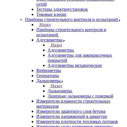
сетей
Тестеры электроустановок
Токовые клещи
Приборы строительного контроля и испытаний
Назад
Приборы строительного контроля и
испытаний
Адгезиметры
Назад
Адгезиметры
Адгезиметры для лакокрасочных
покрытий
Адгезиметры механические
Виброметры
Генераторы
Дальномеры
Назад
Дальномеры
Лазерные дальномеры с поверкой
Измерители влажности строительных
материалов
Измерители защитного слоя бетона
Измерители напряжений в арматуре
Измерители плотности тепловых потоков
Измерители силы натяжения арматуры