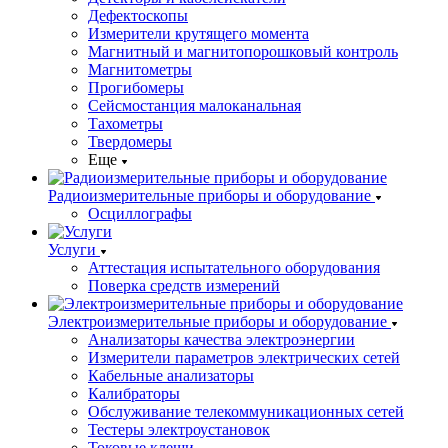
Дефектоскопы
Измерители крутящего момента
Магнитный и магнитопорошковый контроль
Магнитометры
Прогибомеры
Сейсмостанция малоканальная
Тахометры
Твердомеры
Еще
Радиоизмерительные приборы и оборудование
Осциллографы
Услуги
Аттестация испытательного оборудования
Поверка средств измерений
Электроизмерительные приборы и оборудование
Анализаторы качества электроэнергии
Измерители параметров электрических сетей
Кабельные анализаторы
Калибраторы
Обслуживание телекоммуникационных сетей
Тестеры электроустановок
Токовые клещи