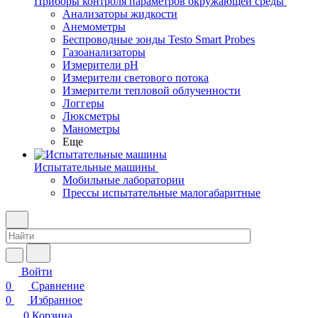
Приборы контроля параметров окружающей среды
Анализаторы жидкости
Анемометры
Беспроводные зонды Testo Smart Probes
Газоанализаторы
Измерители pH
Измерители светового потока
Измерители тепловой облученности
Логгеры
Люксметры
Манометры
Еще
Испытательные машины
Мобильные лаборатории
Прессы испытательные малогабаритные
Войти
0
Сравнение
0
Избранное
0
Корзина