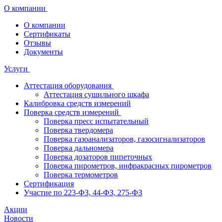
О компании
О компании
Сертификаты
Отзывы
Документы
Услуги
Аттестация оборудования
Аттестация сушильного шкафа
Калибровка средств измерений
Поверка средств измерений
Поверка пресс испытательный
Поверка твердомера
Поверка газоанализаторов, газосигнализаторов
Поверка дальномера
Поверка дозаторов пипеточных
Поверка пирометров, инфракрасных пирометров
Поверка термометров
Сертификация
Участие по 223-ФЗ, 44-ФЗ, 275-ФЗ
Акции
Новости