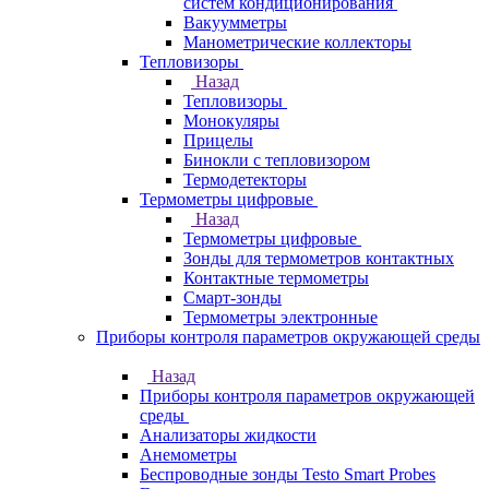
систем кондиционирования
Вакуумметры
Манометрические коллекторы
Тепловизоры
Назад
Тепловизоры
Монокуляры
Прицелы
Бинокли с тепловизором
Термодетекторы
Термометры цифровые
Назад
Термометры цифровые
Зонды для термометров контактных
Контактные термометры
Смарт-зонды
Термометры электронные
Приборы контроля параметров окружающей среды
Назад
Приборы контроля параметров окружающей
среды
Анализаторы жидкости
Анемометры
Беспроводные зонды Testo Smart Probes