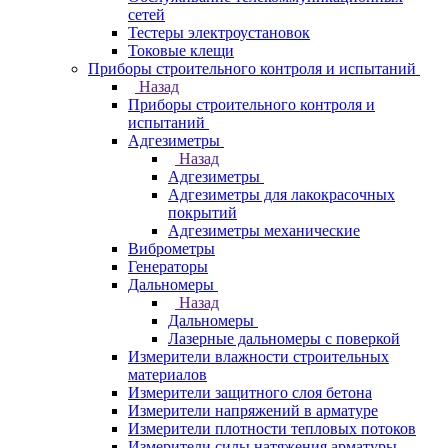
сетей
Тестеры электроустановок
Токовые клещи
Приборы строительного контроля и испытаний
Назад
Приборы строительного контроля и
испытаний
Адгезиметры
Назад
Адгезиметры
Адгезиметры для лакокрасочных
покрытий
Адгезиметры механические
Виброметры
Генераторы
Дальномеры
Назад
Дальномеры
Лазерные дальномеры с поверкой
Измерители влажности строительных
материалов
Измерители защитного слоя бетона
Измерители напряжений в арматуре
Измерители плотности тепловых потоков
Измерители силы натяжения арматуры