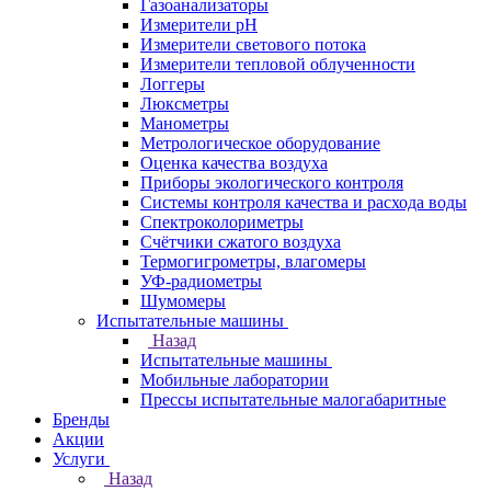
Газоанализаторы
Измерители pH
Измерители светового потока
Измерители тепловой облученности
Логгеры
Люксметры
Манометры
Метрологическое оборудование
Оценка качества воздуха
Приборы экологического контроля
Системы контроля качества и расхода воды
Спектроколориметры
Счётчики сжатого воздуха
Термогигрометры, влагомеры
УФ-радиометры
Шумомеры
Испытательные машины
Назад
Испытательные машины
Мобильные лаборатории
Прессы испытательные малогабаритные
Бренды
Акции
Услуги
Назад