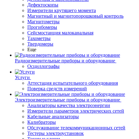
Дефектоскопы
Измерители крутящего момента
Магнитный и магнитопорошковый контроль
Магнитометры
Прогибомеры
Сейсмостанция малоканальная
Тахометры
Твердомеры
Еще
Радиоизмерительные приборы и оборудование
Осциллографы
Услуги
Аттестация испытательного оборудования
Поверка средств измерений
Электроизмерительные приборы и оборудование
Анализаторы качества электроэнергии
Измерители параметров электрических сетей
Кабельные анализаторы
Калибраторы
Обслуживание телекоммуникационных сетей
Тестеры электроустановок
Токовые клещи