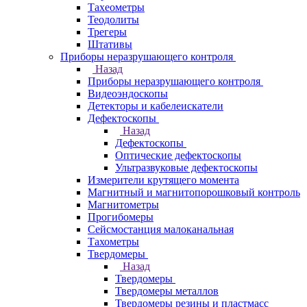
Тахеометры
Теодолиты
Трегеры
Штативы
Приборы неразрушающего контроля
Назад
Приборы неразрушающего контроля
Видеоэндоскопы
Детекторы и кабелеискатели
Дефектоскопы
Назад
Дефектоскопы
Оптические дефектоскопы
Ультразвуковые дефектоскопы
Измерители крутящего момента
Магнитный и магнитопорошковый контроль
Магнитометры
Прогибомеры
Сейсмостанция малоканальная
Тахометры
Твердомеры
Назад
Твердомеры
Твердомеры металлов
Твердомеры резины и пластмасс