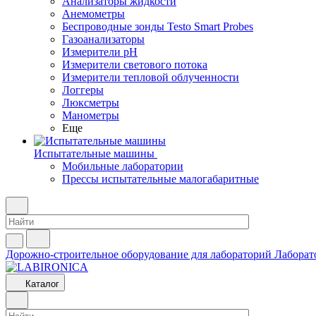
Анализаторы жидкости
Анемометры
Беспроводные зонды Testo Smart Probes
Газоанализаторы
Измерители pH
Измерители светового потока
Измерители тепловой облученности
Логгеры
Люксметры
Манометры
Еще
Испытательные машины
Мобильные лаборатории
Прессы испытательные малогабаритные
Дорожно-строительное оборудование для лабораторий
Лаборат
Каталог