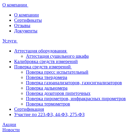
О компании
О компании
Сертификаты
Отзывы
Документы
Услуги
Аттестация оборудования
Аттестация сушильного шкафа
Калибровка средств измерений
Поверка средств измерений
Поверка пресс испытательный
Поверка твердомера
Поверка газоанализаторов, газосигнализаторов
Поверка дальномера
Поверка дозаторов пипеточных
Поверка пирометров, инфракрасных пирометров
Поверка термометров
Сертификация
Участие по 223-ФЗ, 44-ФЗ, 275-ФЗ
Акции
Новости