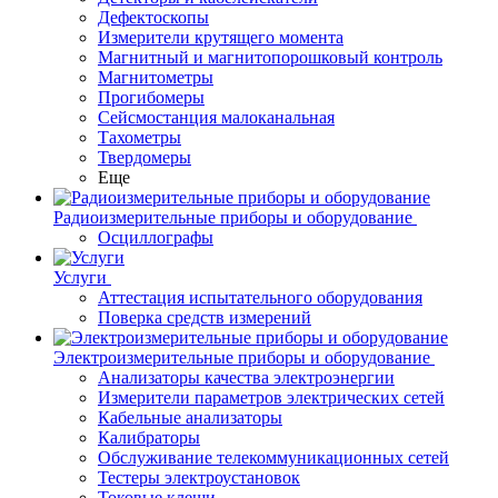
Дефектоскопы
Измерители крутящего момента
Магнитный и магнитопорошковый контроль
Магнитометры
Прогибомеры
Сейсмостанция малоканальная
Тахометры
Твердомеры
Еще
Радиоизмерительные приборы и оборудование
Осциллографы
Услуги
Аттестация испытательного оборудования
Поверка средств измерений
Электроизмерительные приборы и оборудование
Анализаторы качества электроэнергии
Измерители параметров электрических сетей
Кабельные анализаторы
Калибраторы
Обслуживание телекоммуникационных сетей
Тестеры электроустановок
Токовые клещи