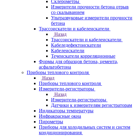
Склерометры
Измерители прочности бетона отрыв
со скалыванием
Ультразвуковые измерители прочности
бетона
Трассоискатели и кабелеискатели
Назад
Трассоискатели и кабелеискатели
Кабеледефектоискатели
Кабелеискатели
Течеискатели корреляционные
Формы для образцов бетона, цемента,
асфальтобетона
Приборы теплового контроля
Назад
Приборы теплового контроля
Измерители-регистраторы
Назад
Измерители-регистраторы
Датчики к измерителям регистраторам
Индикаторы температуры
Инфракрасные окна
Пирометры
Приборы для холодильных систем и систем
кондиционирования