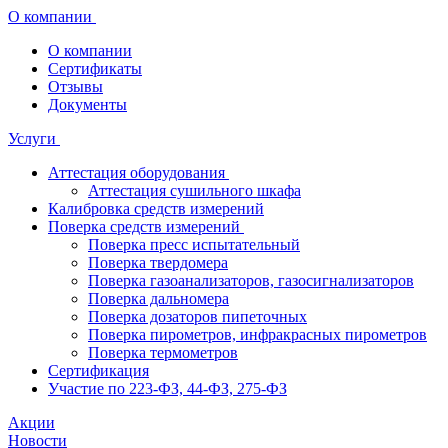
О компании
О компании
Сертификаты
Отзывы
Документы
Услуги
Аттестация оборудования
Аттестация сушильного шкафа
Калибровка средств измерений
Поверка средств измерений
Поверка пресс испытательный
Поверка твердомера
Поверка газоанализаторов, газосигнализаторов
Поверка дальномера
Поверка дозаторов пипеточных
Поверка пирометров, инфракрасных пирометров
Поверка термометров
Сертификация
Участие по 223-ФЗ, 44-ФЗ, 275-ФЗ
Акции
Новости