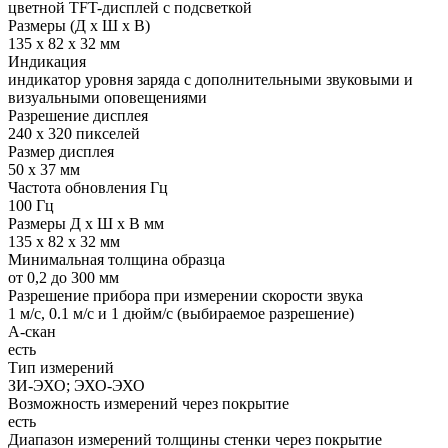
цветной TFT-дисплей с подсветкой
Размеры (Д х Ш х В)
135 х 82 х 32 мм
Индикация
индикатор уровня заряда с дополнительными звуковыми и
визуальными оповещениями
Разрешение дисплея
240 х 320 пикселей
Размер дисплея
50 х 37 мм
Частота обновления Гц
100 Гц
Размеры Д x Ш x В мм
135 х 82 х 32 мм
Минимальная толщина образца
от 0,2 до 300 мм
Разрешение прибора при измерении скорости звука
1 м/с, 0.1 м/с и 1 дюйм/с (выбираемое разрешение)
А-скан
есть
Тип измерений
ЗИ-ЭХО; ЭХО-ЭХО
Возможность измерений через покрытие
есть
Диапазон измерений толщины стенки через покрытие