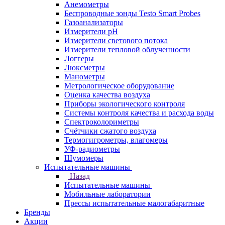
Анемометры
Беспроводные зонды Testo Smart Probes
Газоанализаторы
Измерители pH
Измерители светового потока
Измерители тепловой облученности
Логгеры
Люксметры
Манометры
Метрологическое оборудование
Оценка качества воздуха
Приборы экологического контроля
Системы контроля качества и расхода воды
Спектроколориметры
Счётчики сжатого воздуха
Термогигрометры, влагомеры
УФ-радиометры
Шумомеры
Испытательные машины
Назад
Испытательные машины
Мобильные лаборатории
Прессы испытательные малогабаритные
Бренды
Акции