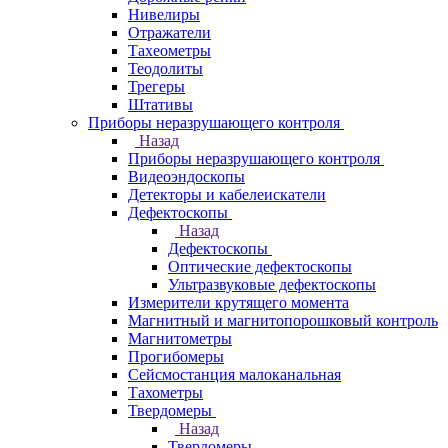
Нивелиры
Отражатели
Тахеометры
Теодолиты
Трегеры
Штативы
Приборы неразрушающего контроля
Назад
Приборы неразрушающего контроля
Видеоэндоскопы
Детекторы и кабелеискатели
Дефектоскопы
Назад
Дефектоскопы
Оптические дефектоскопы
Ультразвуковые дефектоскопы
Измерители крутящего момента
Магнитный и магнитопорошковый контроль
Магнитометры
Прогибомеры
Сейсмостанция малоканальная
Тахометры
Твердомеры
Назад
Твердомеры