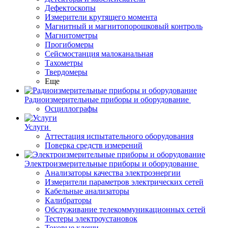
Дефектоскопы
Измерители крутящего момента
Магнитный и магнитопорошковый контроль
Магнитометры
Прогибомеры
Сейсмостанция малоканальная
Тахометры
Твердомеры
Еще
Радиоизмерительные приборы и оборудование
Осциллографы
Услуги
Аттестация испытательного оборудования
Поверка средств измерений
Электроизмерительные приборы и оборудование
Анализаторы качества электроэнергии
Измерители параметров электрических сетей
Кабельные анализаторы
Калибраторы
Обслуживание телекоммуникационных сетей
Тестеры электроустановок
Токовые клещи