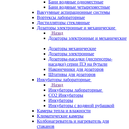
Бани водяные одноместные
Бани водяные четырехместные
Вакуумные аспирационные системы
Вортексы лабораторные
Дистилляторы стеклянные
Дозаторы электронные и механические
Назад
Дозаторы электронные и механические
Дозаторы механические
Дозаторы электронные
Дозаторы-насадки (диспенсеры-
насадки) серии ПЭ на бутыли
Наконечники для дозаторов
Штативы для дозаторов
Инкубаторы лабораторные
Назад
Инкубаторы лабораторные
CO2 Инкубаторы
Инкубаторы
Инкубаторы с водяной рубашкой
Камеры тепла и влажности
Климатические камеры
Колбонагреватель и нагреватель для
стаканов