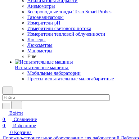
Анализаторы жидкости
Анемометры
Беспроводные зонды Testo Smart Probes
Газоанализаторы
Измерители pH
Измерители светового потока
Измерители тепловой облученности
Логгеры
Люксметры
Манометры
Еще
Испытательные машины
Мобильные лаборатории
Прессы испытательные малогабаритные
Войти
0
Сравнение
0
Избранное
0
Корзина
Дорожно-строительное оборудование для лабораторий
Лаборат