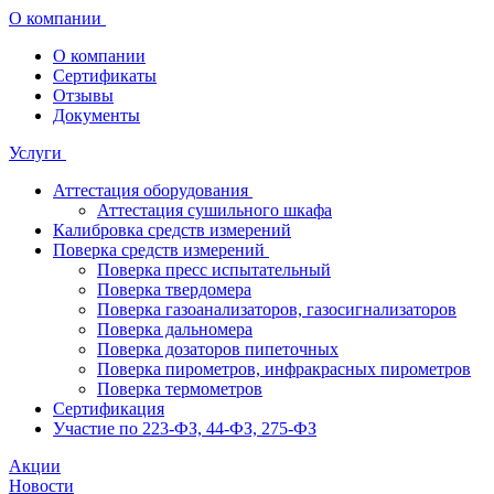
О компании
О компании
Сертификаты
Отзывы
Документы
Услуги
Аттестация оборудования
Аттестация сушильного шкафа
Калибровка средств измерений
Поверка средств измерений
Поверка пресс испытательный
Поверка твердомера
Поверка газоанализаторов, газосигнализаторов
Поверка дальномера
Поверка дозаторов пипеточных
Поверка пирометров, инфракрасных пирометров
Поверка термометров
Сертификация
Участие по 223-ФЗ, 44-ФЗ, 275-ФЗ
Акции
Новости