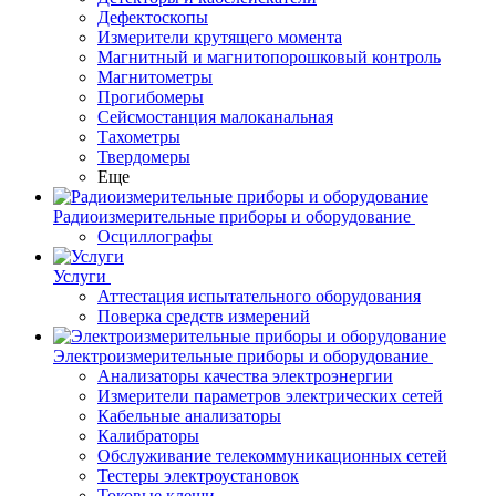
Дефектоскопы
Измерители крутящего момента
Магнитный и магнитопорошковый контроль
Магнитометры
Прогибомеры
Сейсмостанция малоканальная
Тахометры
Твердомеры
Еще
Радиоизмерительные приборы и оборудование
Осциллографы
Услуги
Аттестация испытательного оборудования
Поверка средств измерений
Электроизмерительные приборы и оборудование
Анализаторы качества электроэнергии
Измерители параметров электрических сетей
Кабельные анализаторы
Калибраторы
Обслуживание телекоммуникационных сетей
Тестеры электроустановок
Токовые клещи