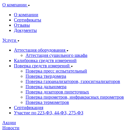
О компании
О компании
Сертификаты
Отзывы
Документы
Услуги
Аттестация оборудования
Аттестация сушильного шкафа
Калибровка средств измерений
Поверка средств измерений
Поверка пресс испытательный
Поверка твердомера
Поверка газоанализаторов, газосигнализаторов
Поверка дальномера
Поверка дозаторов пипеточных
Поверка пирометров, инфракрасных пирометров
Поверка термометров
Сертификация
Участие по 223-ФЗ, 44-ФЗ, 275-ФЗ
Акции
Новости