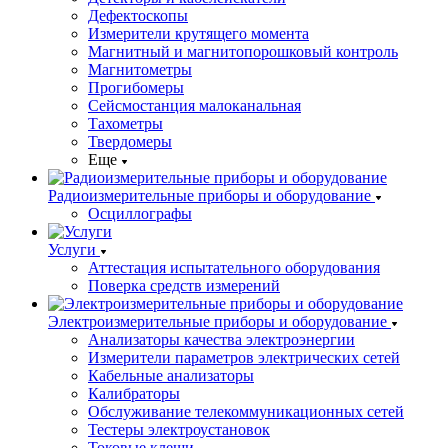
Дефектоскопы
Измерители крутящего момента
Магнитный и магнитопорошковый контроль
Магнитометры
Прогибомеры
Сейсмостанция малоканальная
Тахометры
Твердомеры
Еще
Радиоизмерительные приборы и оборудование
Осциллографы
Услуги
Аттестация испытательного оборудования
Поверка средств измерений
Электроизмерительные приборы и оборудование
Анализаторы качества электроэнергии
Измерители параметров электрических сетей
Кабельные анализаторы
Калибраторы
Обслуживание телекоммуникационных сетей
Тестеры электроустановок
Токовые клещи