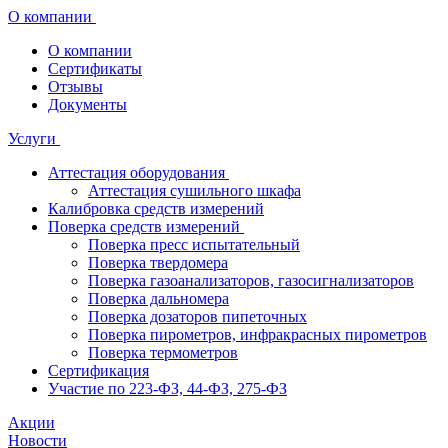
О компании
О компании
Сертификаты
Отзывы
Документы
Услуги
Аттестация оборудования
Аттестация сушильного шкафа
Калибровка средств измерений
Поверка средств измерений
Поверка пресс испытательный
Поверка твердомера
Поверка газоанализаторов, газосигнализаторов
Поверка дальномера
Поверка дозаторов пипеточных
Поверка пирометров, инфракрасных пирометров
Поверка термометров
Сертификация
Участие по 223-ФЗ, 44-ФЗ, 275-ФЗ
Акции
Новости