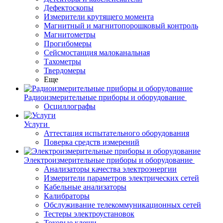
Дефектоскопы
Измерители крутящего момента
Магнитный и магнитопорошковый контроль
Магнитометры
Прогибомеры
Сейсмостанция малоканальная
Тахометры
Твердомеры
Еще
Радиоизмерительные приборы и оборудование
Осциллографы
Услуги
Аттестация испытательного оборудования
Поверка средств измерений
Электроизмерительные приборы и оборудование
Анализаторы качества электроэнергии
Измерители параметров электрических сетей
Кабельные анализаторы
Калибраторы
Обслуживание телекоммуникационных сетей
Тестеры электроустановок
Токовые клещи