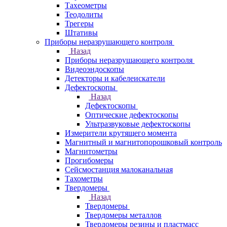
Тахеометры
Теодолиты
Трегеры
Штативы
Приборы неразрушающего контроля
Назад
Приборы неразрушающего контроля
Видеоэндоскопы
Детекторы и кабелеискатели
Дефектоскопы
Назад
Дефектоскопы
Оптические дефектоскопы
Ультразвуковые дефектоскопы
Измерители крутящего момента
Магнитный и магнитопорошковый контроль
Магнитометры
Прогибомеры
Сейсмостанция малоканальная
Тахометры
Твердомеры
Назад
Твердомеры
Твердомеры металлов
Твердомеры резины и пластмасс