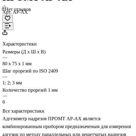
0
Нет отзывов
Арт.
АР-АХ
Характеристики
Размеры (Д х Ш х В)
—
80 х 75 х 1 мм
Шаг прорезей по ISO 2409
—
1; 2; 3 мм
Количество прорезей 1 мм
—
6
Все характеристики
Адгезиметр надрезов ПРОМТ АР-АХ является
комбинированным прибором предназначеным для измерения
адгезии по методу параллельных или решетчатых надрезов