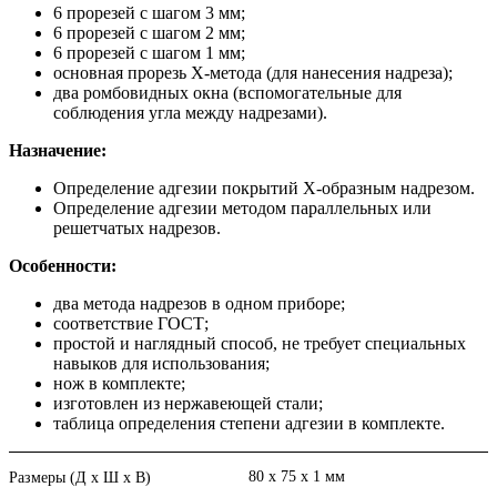
6 прорезей с шагом 3 мм;
6 прорезей с шагом 2 мм;
6 прорезей с шагом 1 мм;
основная прорезь Х-метода (для нанесения надреза);
два ромбовидных окна (вспомогательные для
соблюдения угла между надрезами).
Назначение:
Определение адгезии покрытий Х-образным надрезом.
Определение адгезии методом параллельных или
решетчатых надрезов.
Особенности:
два метода надрезов в одном приборе;
соответствие ГОСТ;
простой и наглядный способ, не требует специальных
навыков для использования;
нож в комплекте;
изготовлен из нержавеющей стали;
таблица определения степени адгезии в комплекте.
80 х 75 х 1 мм
Размеры (Д х Ш х В)