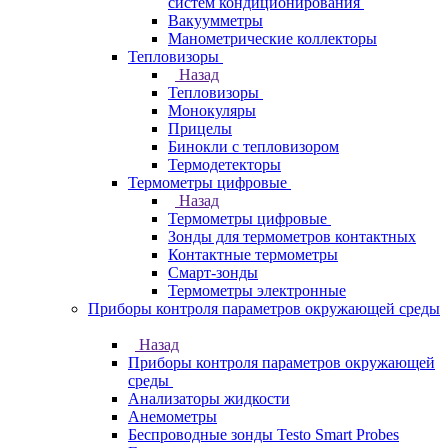
систем кондиционирования
Вакуумметры
Манометрические коллекторы
Тепловизоры
Назад
Тепловизоры
Монокуляры
Прицелы
Бинокли с тепловизором
Термодетекторы
Термометры цифровые
Назад
Термометры цифровые
Зонды для термометров контактных
Контактные термометры
Смарт-зонды
Термометры электронные
Приборы контроля параметров окружающей среды
Назад
Приборы контроля параметров окружающей
среды
Анализаторы жидкости
Анемометры
Беспроводные зонды Testo Smart Probes