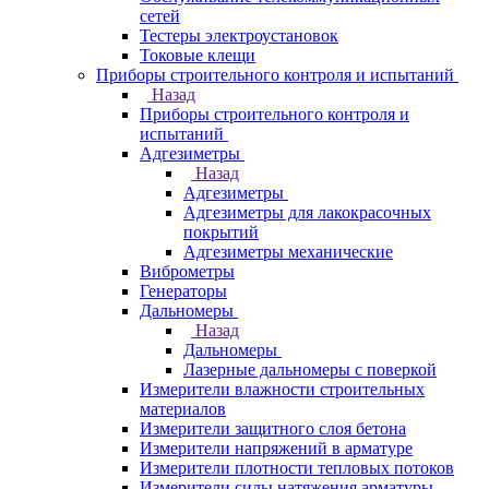
сетей
Тестеры электроустановок
Токовые клещи
Приборы строительного контроля и испытаний
Назад
Приборы строительного контроля и
испытаний
Адгезиметры
Назад
Адгезиметры
Адгезиметры для лакокрасочных
покрытий
Адгезиметры механические
Виброметры
Генераторы
Дальномеры
Назад
Дальномеры
Лазерные дальномеры с поверкой
Измерители влажности строительных
материалов
Измерители защитного слоя бетона
Измерители напряжений в арматуре
Измерители плотности тепловых потоков
Измерители силы натяжения арматуры