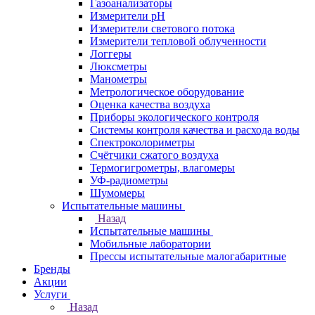
Газоанализаторы
Измерители pH
Измерители светового потока
Измерители тепловой облученности
Логгеры
Люксметры
Манометры
Метрологическое оборудование
Оценка качества воздуха
Приборы экологического контроля
Системы контроля качества и расхода воды
Спектроколориметры
Счётчики сжатого воздуха
Термогигрометры, влагомеры
УФ-радиометры
Шумомеры
Испытательные машины
Назад
Испытательные машины
Мобильные лаборатории
Прессы испытательные малогабаритные
Бренды
Акции
Услуги
Назад