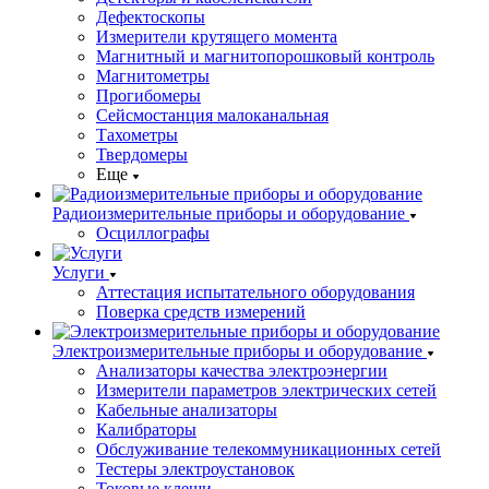
Дефектоскопы
Измерители крутящего момента
Магнитный и магнитопорошковый контроль
Магнитометры
Прогибомеры
Сейсмостанция малоканальная
Тахометры
Твердомеры
Еще
Радиоизмерительные приборы и оборудование
Осциллографы
Услуги
Аттестация испытательного оборудования
Поверка средств измерений
Электроизмерительные приборы и оборудование
Анализаторы качества электроэнергии
Измерители параметров электрических сетей
Кабельные анализаторы
Калибраторы
Обслуживание телекоммуникационных сетей
Тестеры электроустановок
Токовые клещи