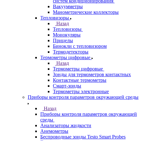
систем кондиционирования
Вакуумметры
Манометрические коллекторы
Тепловизоры
Назад
Тепловизоры
Монокуляры
Прицелы
Бинокли с тепловизором
Термодетекторы
Термометры цифровые
Назад
Термометры цифровые
Зонды для термометров контактных
Контактные термометры
Смарт-зонды
Термометры электронные
Приборы контроля параметров окружающей среды
Назад
Приборы контроля параметров окружающей
среды
Анализаторы жидкости
Анемометры
Беспроводные зонды Testo Smart Probes