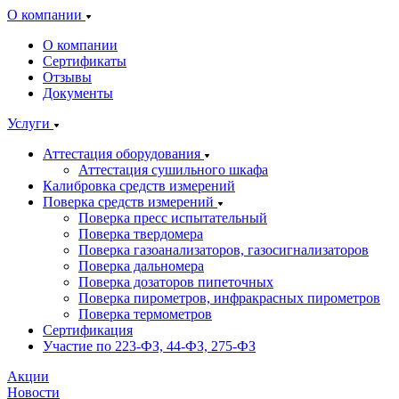
О компании
О компании
Сертификаты
Отзывы
Документы
Услуги
Аттестация оборудования
Аттестация сушильного шкафа
Калибровка средств измерений
Поверка средств измерений
Поверка пресс испытательный
Поверка твердомера
Поверка газоанализаторов, газосигнализаторов
Поверка дальномера
Поверка дозаторов пипеточных
Поверка пирометров, инфракрасных пирометров
Поверка термометров
Сертификация
Участие по 223-ФЗ, 44-ФЗ, 275-ФЗ
Акции
Новости