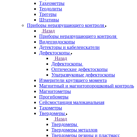
Тахеометры
Теодолиты
Трегеры
Штативы
Приборы неразрушающего контроля
Назад
Приборы неразрушающего контроля
Видеоэндоскопы
Детекторы и кабелеискатели
Дефектоскопы
Назад
Дефектоскопы
Оптические дефектоскопы
Ультразвуковые дефектоскопы
Измерители крутящего момента
Магнитный и магнитопорошковый контроль
Магнитометры
Прогибомеры
Сейсмостанция малоканальная
Тахометры
Твердомеры
Назад
Твердомеры
Твердомеры металлов
Твердомеры резины и пластмасс