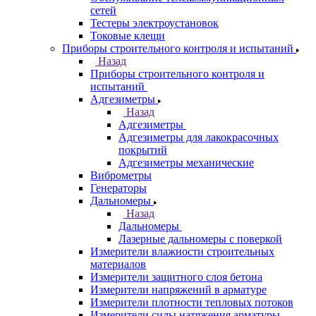
сетей
Тестеры электроустановок
Токовые клещи
Приборы строительного контроля и испытаний
Назад
Приборы строительного контроля и
испытаний
Адгезиметры
Назад
Адгезиметры
Адгезиметры для лакокрасочных
покрытий
Адгезиметры механические
Виброметры
Генераторы
Дальномеры
Назад
Дальномеры
Лазерные дальномеры с поверкой
Измерители влажности строительных
материалов
Измерители защитного слоя бетона
Измерители напряжений в арматуре
Измерители плотности тепловых потоков
Измерители силы натяжения арматуры