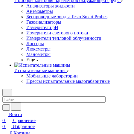
Приборы контроля параметров окружающей среды
Анализаторы жидкости
Анемометры
Беспроводные зонды Testo Smart Probes
Газоанализаторы
Измерители pH
Измерители светового потока
Измерители тепловой облученности
Логгеры
Люксметры
Манометры
Еще
Испытательные машины
Мобильные лаборатории
Прессы испытательные малогабаритные
Войти
0
Сравнение
0
Избранное
0
Корзина