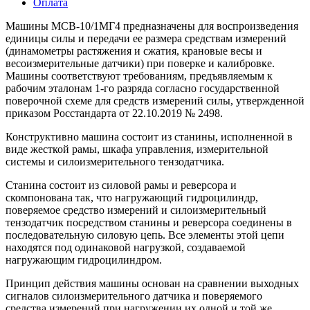
Оплата
Машины МСВ-10/1МГ4 предназначены для воспроизведения
единицы силы и передачи ее размера средствам измерений
(динамометры растяжения и сжатия, крановые весы и
весоизмерительные датчики) при поверке и калибровке.
Машины соответствуют требованиям, предъявляемым к
рабочим эталонам 1-го разряда согласно государственной
поверочной схеме для средств измерений силы, утвержденной
приказом Росстандарта от 22.10.2019 № 2498.
Конструктивно машина состоит из станины, исполненной в
виде жесткой рамы, шкафа управления, измерительной
системы и силоизмерительного тензодатчика.
Станина состоит из силовой рамы и реверсора и
скомпонована так, что нагружающий гидроцилиндр,
поверяемое средство измерений и силоизмерительный
тензодатчик посредством станины и реверсора соединены в
последовательную силовую цепь. Все элементы этой цепи
находятся под одинаковой нагрузкой, создаваемой
нагружающим гидроцилиндром.
Принцип действия машины основан на сравнении выходных
сигналов силоизмерительного датчика и поверяемого
средства измерений при нагружении их одной и той же