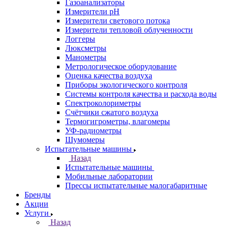
Газоанализаторы
Измерители pH
Измерители светового потока
Измерители тепловой облученности
Логгеры
Люксметры
Манометры
Метрологическое оборудование
Оценка качества воздуха
Приборы экологического контроля
Системы контроля качества и расхода воды
Спектроколориметры
Счётчики сжатого воздуха
Термогигрометры, влагомеры
УФ-радиометры
Шумомеры
Испытательные машины
Назад
Испытательные машины
Мобильные лаборатории
Прессы испытательные малогабаритные
Бренды
Акции
Услуги
Назад