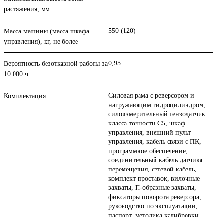
растяжения, мм
550 (120)
Масса машины (масса шкафа
управления), кг, не более
0,95
Вероятность безотказной работы за
10 000 ч
Cиловая рама с реверсором и
Комплектация
нагружающим гидроцилиндром,
силоизмерительный тензодатчик
класса точности С5, шкаф
управления, внешний пульт
управления, кабель связи с ПК,
программное обеспечение,
соединительный кабель датчика
перемещения, сетевой кабель,
комплект проставок, вилочные
захваты, П-образные захваты,
фиксаторы поворота реверсора,
руководство по эксплуатации,
паспорт, методика калибровки.