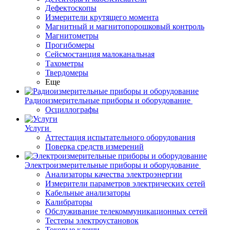
Дефектоскопы
Измерители крутящего момента
Магнитный и магнитопорошковый контроль
Магнитометры
Прогибомеры
Сейсмостанция малоканальная
Тахометры
Твердомеры
Еще
Радиоизмерительные приборы и оборудование
Осциллографы
Услуги
Аттестация испытательного оборудования
Поверка средств измерений
Электроизмерительные приборы и оборудование
Анализаторы качества электроэнергии
Измерители параметров электрических сетей
Кабельные анализаторы
Калибраторы
Обслуживание телекоммуникационных сетей
Тестеры электроустановок
Токовые клещи