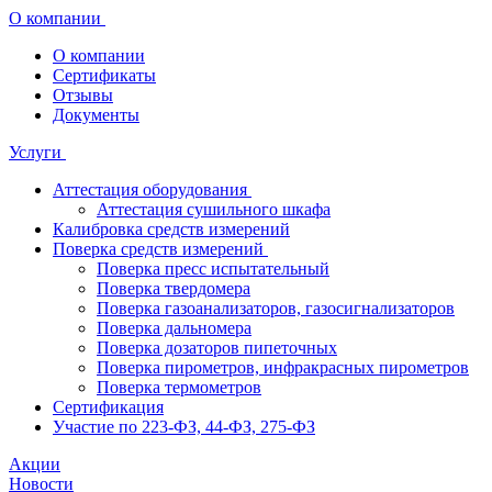
О компании
О компании
Сертификаты
Отзывы
Документы
Услуги
Аттестация оборудования
Аттестация сушильного шкафа
Калибровка средств измерений
Поверка средств измерений
Поверка пресс испытательный
Поверка твердомера
Поверка газоанализаторов, газосигнализаторов
Поверка дальномера
Поверка дозаторов пипеточных
Поверка пирометров, инфракрасных пирометров
Поверка термометров
Сертификация
Участие по 223-ФЗ, 44-ФЗ, 275-ФЗ
Акции
Новости