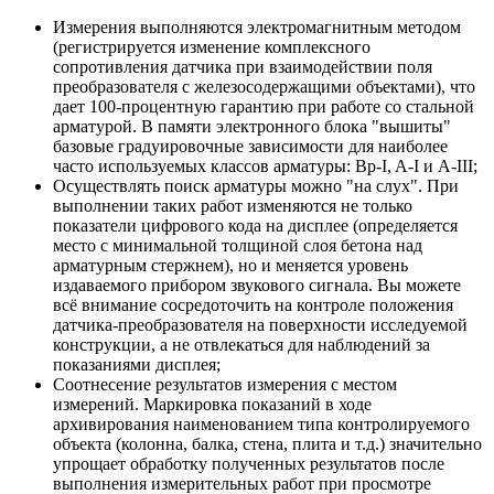
Измерения выполняются электромагнитным методом
(регистрируется изменение комплексного
сопротивления датчика при взаимодействии поля
преобразователя с железосодержащими объектами), что
дает 100-процентную гарантию при работе со стальной
арматурой. В памяти электронного блока "вышиты"
базовые градуировочные зависимости для наиболее
часто используемых классов арматуры: Вр-I, A-I и A-III;
Осуществлять поиск арматуры можно "на слух". При
выполнении таких работ изменяются не только
показатели цифрового кода на дисплее (определяется
место с минимальной толщиной слоя бетона над
арматурным стержнем), но и меняется уровень
издаваемого прибором звукового сигнала. Вы можете
всё внимание сосредоточить на контроле положения
датчика-преобразователя на поверхности исследуемой
конструкции, а не отвлекаться для наблюдений за
показаниями дисплея;
Соотнесение результатов измерения с местом
измерений. Маркировка показаний в ходе
архивирования наименованием типа контролируемого
объекта (колонна, балка, стена, плита и т.д.) значительно
упрощает обработку полученных результатов после
выполнения измерительных работ при просмотре