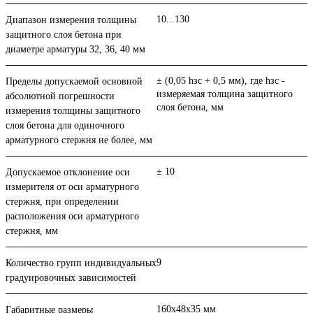
10...130
Диапазон измерения толщины
защитного слоя бетона при
диаметре арматуры 32, 36, 40 мм
± (0,05 hзс + 0,5 мм), где hзс -
Пределы допускаемой основной
измеряемая толщина защитного
абсолютной погрешности
слоя бетона, мм
измерения толщины защитного
слоя бетона для одиночного
арматурного стержня не более, мм
± 10
Допускаемое отклонение оси
измерителя от оси арматурного
стержня, при определении
расположения оси арматурного
стержня, мм
9
Количество групп индивидуальных
градуировочных зависимостей
160х48х35 мм
Габаритные размеры