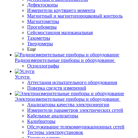
Дефектоскопы
Измерители крутящего момента
Магнитный и магнитопорошковый контроль
Магнитометры
Прогибомеры
Сейсмостанция малоканальная
Тахометры
Твердомеры
Еще
Радиоизмерительные приборы и оборудование
Осциллографы
Услуги
Аттестация испытательного оборудования
Поверка средств измерений
Электроизмерительные приборы и оборудование
Анализаторы качества электроэнергии
Измерители параметров электрических сетей
Кабельные анализаторы
Калибраторы
Обслуживание телекоммуникационных сетей
Тестеры электроустановок
Токовые клещи