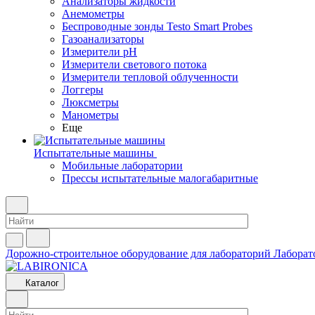
Анализаторы жидкости
Анемометры
Беспроводные зонды Testo Smart Probes
Газоанализаторы
Измерители pH
Измерители светового потока
Измерители тепловой облученности
Логгеры
Люксметры
Манометры
Еще
Испытательные машины
Мобильные лаборатории
Прессы испытательные малогабаритные
Дорожно-строительное оборудование для лабораторий
Лаборат
Каталог