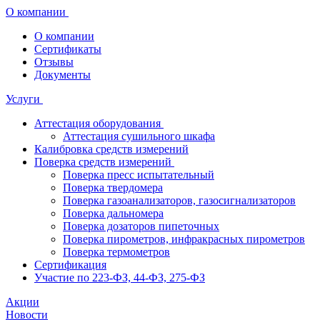
О компании
О компании
Сертификаты
Отзывы
Документы
Услуги
Аттестация оборудования
Аттестация сушильного шкафа
Калибровка средств измерений
Поверка средств измерений
Поверка пресс испытательный
Поверка твердомера
Поверка газоанализаторов, газосигнализаторов
Поверка дальномера
Поверка дозаторов пипеточных
Поверка пирометров, инфракрасных пирометров
Поверка термометров
Сертификация
Участие по 223-ФЗ, 44-ФЗ, 275-ФЗ
Акции
Новости