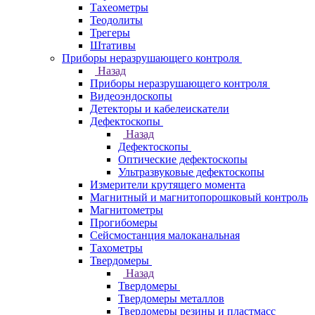
Тахеометры
Теодолиты
Трегеры
Штативы
Приборы неразрушающего контроля
Назад
Приборы неразрушающего контроля
Видеоэндоскопы
Детекторы и кабелеискатели
Дефектоскопы
Назад
Дефектоскопы
Оптические дефектоскопы
Ультразвуковые дефектоскопы
Измерители крутящего момента
Магнитный и магнитопорошковый контроль
Магнитометры
Прогибомеры
Сейсмостанция малоканальная
Тахометры
Твердомеры
Назад
Твердомеры
Твердомеры металлов
Твердомеры резины и пластмасс