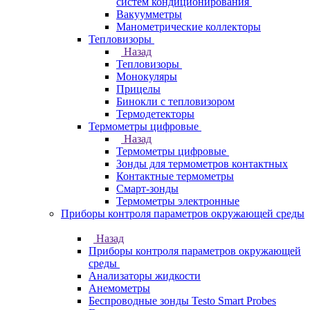
систем кондиционирования
Вакуумметры
Манометрические коллекторы
Тепловизоры
Назад
Тепловизоры
Монокуляры
Прицелы
Бинокли с тепловизором
Термодетекторы
Термометры цифровые
Назад
Термометры цифровые
Зонды для термометров контактных
Контактные термометры
Смарт-зонды
Термометры электронные
Приборы контроля параметров окружающей среды
Назад
Приборы контроля параметров окружающей
среды
Анализаторы жидкости
Анемометры
Беспроводные зонды Testo Smart Probes