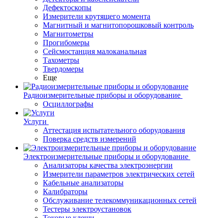
Дефектоскопы
Измерители крутящего момента
Магнитный и магнитопорошковый контроль
Магнитометры
Прогибомеры
Сейсмостанция малоканальная
Тахометры
Твердомеры
Еще
Радиоизмерительные приборы и оборудование
Осциллографы
Услуги
Аттестация испытательного оборудования
Поверка средств измерений
Электроизмерительные приборы и оборудование
Анализаторы качества электроэнергии
Измерители параметров электрических сетей
Кабельные анализаторы
Калибраторы
Обслуживание телекоммуникационных сетей
Тестеры электроустановок
Токовые клещи