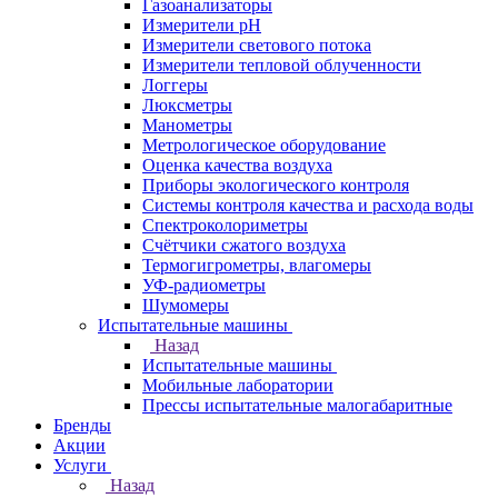
Газоанализаторы
Измерители pH
Измерители светового потока
Измерители тепловой облученности
Логгеры
Люксметры
Манометры
Метрологическое оборудование
Оценка качества воздуха
Приборы экологического контроля
Системы контроля качества и расхода воды
Спектроколориметры
Счётчики сжатого воздуха
Термогигрометры, влагомеры
УФ-радиометры
Шумомеры
Испытательные машины
Назад
Испытательные машины
Мобильные лаборатории
Прессы испытательные малогабаритные
Бренды
Акции
Услуги
Назад