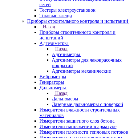
сетей
Тестеры электроустановок
Токовые клещи
Приборы строительного контроля и испытаний
Назад
Приборы строительного контроля и
испытаний
Адгезиметры
Назад
Адгезиметры
Адгезиметры для лакокрасочных
покрытий
Адгезиметры механические
Виброметры
Генераторы
Дальномеры
Назад
Дальномеры
Лазерные дальномеры с поверкой
Измерители влажности строительных
материалов
Измерители защитного слоя бетона
Измерители напряжений в арматуре
Измерители плотности тепловых потоков
Измерители силы натяжения арматуры