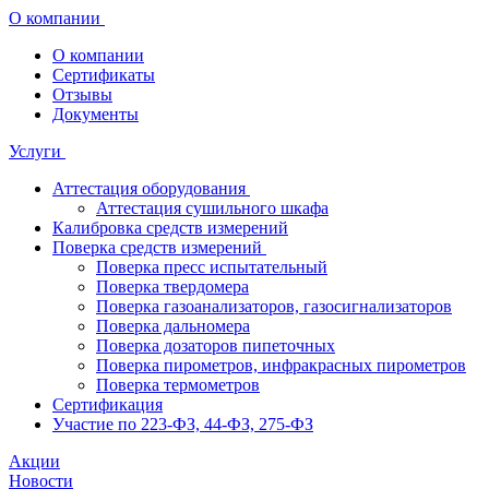
О компании
О компании
Сертификаты
Отзывы
Документы
Услуги
Аттестация оборудования
Аттестация сушильного шкафа
Калибровка средств измерений
Поверка средств измерений
Поверка пресс испытательный
Поверка твердомера
Поверка газоанализаторов, газосигнализаторов
Поверка дальномера
Поверка дозаторов пипеточных
Поверка пирометров, инфракрасных пирометров
Поверка термометров
Сертификация
Участие по 223-ФЗ, 44-ФЗ, 275-ФЗ
Акции
Новости