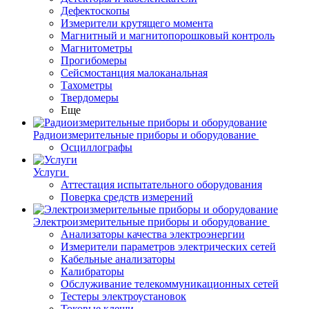
Дефектоскопы
Измерители крутящего момента
Магнитный и магнитопорошковый контроль
Магнитометры
Прогибомеры
Сейсмостанция малоканальная
Тахометры
Твердомеры
Еще
Радиоизмерительные приборы и оборудование
Осциллографы
Услуги
Аттестация испытательного оборудования
Поверка средств измерений
Электроизмерительные приборы и оборудование
Анализаторы качества электроэнергии
Измерители параметров электрических сетей
Кабельные анализаторы
Калибраторы
Обслуживание телекоммуникационных сетей
Тестеры электроустановок
Токовые клещи