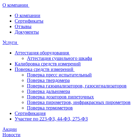
О компании
О компании
Сертификаты
Отзывы
Документы
Услуги
Аттестация оборудования
Аттестация сушильного шкафа
Калибровка средств измерений
Поверка средств измерений
Поверка пресс испытательный
Поверка твердомера
Поверка газоанализаторов, газосигнализаторов
Поверка дальномера
Поверка дозаторов пипеточных
Поверка пирометров, инфракрасных пирометров
Поверка термометров
Сертификация
Участие по 223-ФЗ, 44-ФЗ, 275-ФЗ
Акции
Новости