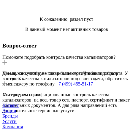
К сожалению, раздел пуст
В данный момент нет активных товаров
Вопрос-ответ
Поможете подобрать контроль качества катализаторов?
Да, мы консультируем своих клиентов. Чтобы подобрать
Мне нужно, чтобы на товар были сертификаты и паспорта. У
контроль качества катализаторов под свои задачи, обратитесь
вас есть?
к менеджеру по телефону
+7 (499) 455-51-17
Мы продаем сертифицированные контроль качества
Интернет-магазин
катализаторов, на весь товар есть паспорт, сертификат и пакет
обязательных документов. А для ряда направлений есть
Каталог
дополнительные сервисные услуги.
Акции
Бренды
Услуги
Компания