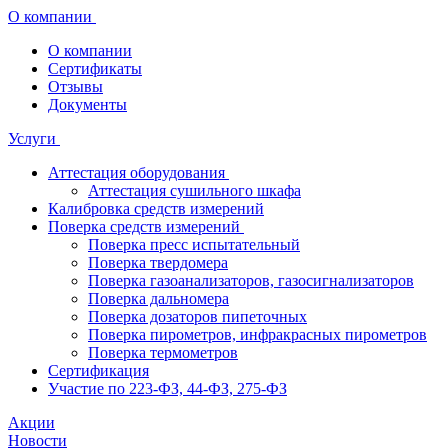
О компании
О компании
Сертификаты
Отзывы
Документы
Услуги
Аттестация оборудования
Аттестация сушильного шкафа
Калибровка средств измерений
Поверка средств измерений
Поверка пресс испытательный
Поверка твердомера
Поверка газоанализаторов, газосигнализаторов
Поверка дальномера
Поверка дозаторов пипеточных
Поверка пирометров, инфракрасных пирометров
Поверка термометров
Сертификация
Участие по 223-ФЗ, 44-ФЗ, 275-ФЗ
Акции
Новости