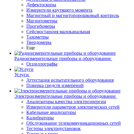
Дефектоскопы
Измерители крутящего момента
Магнитный и магнитопорошковый контроль
Магнитометры
Прогибомеры
Сейсмостанция малоканальная
Тахометры
Твердомеры
Еще
Радиоизмерительные приборы и оборудование
Осциллографы
Услуги
Аттестация испытательного оборудования
Поверка средств измерений
Электроизмерительные приборы и оборудование
Анализаторы качества электроэнергии
Измерители параметров электрических сетей
Кабельные анализаторы
Калибраторы
Обслуживание телекоммуникационных сетей
Тестеры электроустановок
Токовые клещи