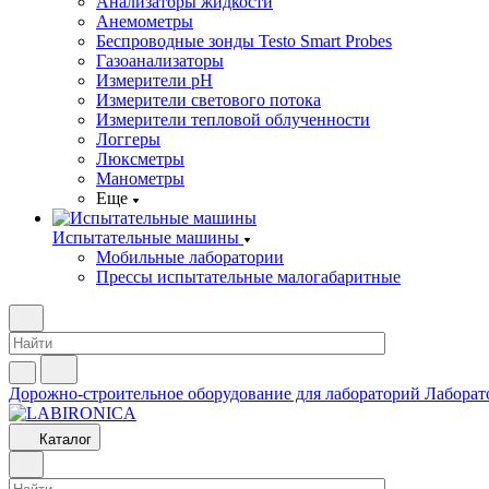
Анализаторы жидкости
Анемометры
Беспроводные зонды Testo Smart Probes
Газоанализаторы
Измерители pH
Измерители светового потока
Измерители тепловой облученности
Логгеры
Люксметры
Манометры
Еще
Испытательные машины
Мобильные лаборатории
Прессы испытательные малогабаритные
Дорожно-строительное оборудование для лабораторий
Лаборат
Каталог