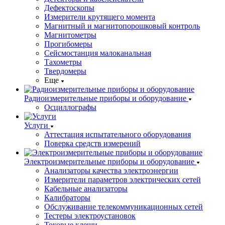
Дефектоскопы
Измерители крутящего момента
Магнитный и магнитопорошковый контроль
Магнитометры
Прогибомеры
Сейсмостанция малоканальная
Тахометры
Твердомеры
Еще
Радиоизмерительные приборы и оборудование
Осциллографы
Услуги
Аттестация испытательного оборудования
Поверка средств измерений
Электроизмерительные приборы и оборудование
Анализаторы качества электроэнергии
Измерители параметров электрических сетей
Кабельные анализаторы
Калибраторы
Обслуживание телекоммуникационных сетей
Тестеры электроустановок
Токовые клещи