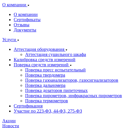
О компании
О компании
Сертификаты
Отзывы
Документы
Услуги
Аттестация оборудования
Аттестация сушильного шкафа
Калибровка средств измерений
Поверка средств измерений
Поверка пресс испытательный
Поверка твердомера
Поверка газоанализаторов, газосигнализаторов
Поверка дальномера
Поверка дозаторов пипеточных
Поверка пирометров, инфракрасных пирометров
Поверка термометров
Сертификация
Участие по 223-ФЗ, 44-ФЗ, 275-ФЗ
Акции
Новости