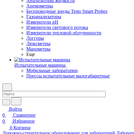
Анализаторы жидкости
Анемометры
Беспроводные зонды Testo Smart Probes
Газоанализаторы
Измерители pH
Измерители светового потока
Измерители тепловой облученности
Логгеры
Люксметры
Манометры
Еще
Испытательные машины
Мобильные лаборатории
Прессы испытательные малогабаритные
Войти
0
Сравнение
0
Избранное
0
Корзина
Дорожно-строительное оборудование для лабораторий
Лаборат