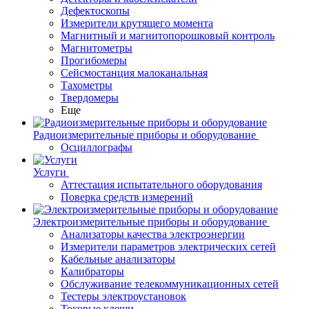
Дефектоскопы
Измерители крутящего момента
Магнитный и магнитопорошковый контроль
Магнитометры
Прогибомеры
Сейсмостанция малоканальная
Тахометры
Твердомеры
Еще
Радиоизмерительные приборы и оборудование
Осциллографы
Услуги
Аттестация испытательного оборудования
Поверка средств измерений
Электроизмерительные приборы и оборудование
Анализаторы качества электроэнергии
Измерители параметров электрических сетей
Кабельные анализаторы
Калибраторы
Обслуживание телекоммуникационных сетей
Тестеры электроустановок
Токовые клещи