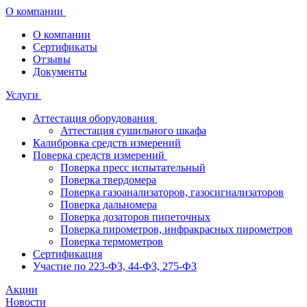
О компании
О компании
Сертификаты
Отзывы
Документы
Услуги
Аттестация оборудования
Аттестация сушильного шкафа
Калибровка средств измерений
Поверка средств измерений
Поверка пресс испытательный
Поверка твердомера
Поверка газоанализаторов, газосигнализаторов
Поверка дальномера
Поверка дозаторов пипеточных
Поверка пирометров, инфракрасных пирометров
Поверка термометров
Сертификация
Участие по 223-ФЗ, 44-ФЗ, 275-ФЗ
Акции
Новости