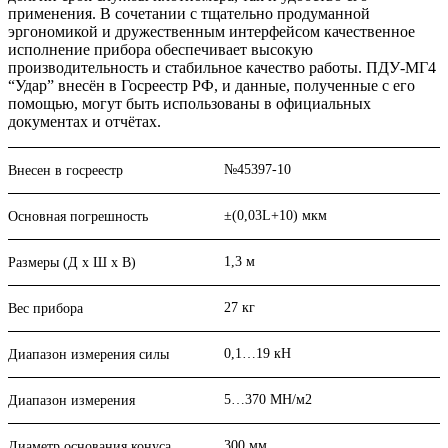
применения. В сочетании с тщательно продуманной
эргономикой и дружественным интерфейсом качественное
исполнение прибора обеспечивает высокую
производительность и стабильное качество работы. ПДУ-МГ4
“Удар” внесён в Госреестр РФ, и данные, полученные с его
помощью, могут быть использованы в официальных
документах и отчётах.
№45397-10
Внесен в госреестр
±(0,03L+10) мкм
Основная погрешность
1,3 м
Размеры (Д х Ш х В)
27 кг
Вес прибора
0,1…19 кН
Диапазон измерения силы
5…370 МН/м2
Диапазон измерения
300 мм
Диаметр основания конуса