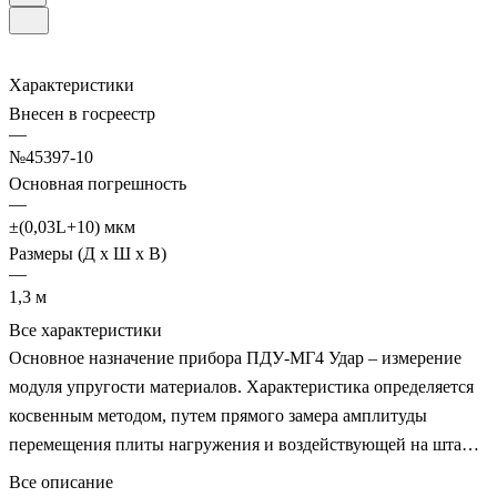
Характеристики
Внесен в госреестр
—
№45397-10
Основная погрешность
—
±(0,03L+10) мкм
Размеры (Д х Ш х В)
—
1,3 м
Все характеристики
Основное назначение прибора ПДУ-МГ4 Удар – измерение
модуля упругости материалов. Характеристика определяется
косвенным методом, путем прямого замера амплитуды
перемещения плиты нагружения и воздействующей на штамп
ударной силы. Процесс диагностики проводится только на
Все описание