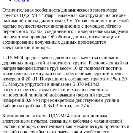
Отличительная особенность динамического плотномера
грунтов ПДУ-МГ4 "Удар"- надежная конструкция на основе
нажимной плиты диаметром 0,3 м. Управление механической
частью осуществляется дистанционно с помощью лёгкого
переносного пульта, соединённого с измерительным модулем
посредством провода. Обработка данных, визуализация и
архивирование полученных данных производится
электроникой прибора.
ПДУ-МГ4 предназначен для контроля качества основания
дорожных покрытий и плотности грунта. Расположенный на
направляющей штанге груз весом 10 кг позволяет достичь
значительного импульса силы, обеспечивая верхний предел
измерений 20 кН. Погрешность составляет при этом 1% ± 20
Н. Модуль упругости в диапазоне 5-370 МН/м2
рассчитывается автоматически исходя из величины
мгновенной линейной деформации (верхний предел
измерений 0,9 мм) при конкретном действующем усилии.
Габариты прибора - 0,3х1,3 метра, вес 27 кг.
Компоновочная схема ПДУ-МГ4 с дистанционным
электронным пультом, связанным кабелем с механической
частью прибора, обеспечивает как механическую прочность и
долгий срок службы плотномера, так и удобство его