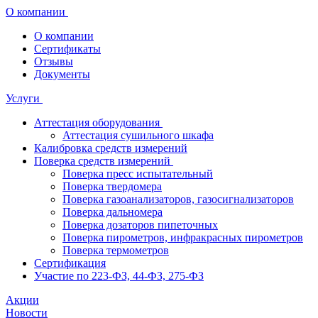
О компании
О компании
Сертификаты
Отзывы
Документы
Услуги
Аттестация оборудования
Аттестация сушильного шкафа
Калибровка средств измерений
Поверка средств измерений
Поверка пресс испытательный
Поверка твердомера
Поверка газоанализаторов, газосигнализаторов
Поверка дальномера
Поверка дозаторов пипеточных
Поверка пирометров, инфракрасных пирометров
Поверка термометров
Сертификация
Участие по 223-ФЗ, 44-ФЗ, 275-ФЗ
Акции
Новости