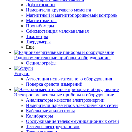
Дефектоскопы
Измерители крутящего момента
Магнитный и магнитопорошковый контроль
Магнитометры
Прогибомеры
Сейсмостанция малоканальная
Тахометры
Твердомеры
Еще
Радиоизмерительные приборы и оборудование
Осциллографы
Услуги
Аттестация испытательного оборудования
Поверка средств измерений
Электроизмерительные приборы и оборудование
Анализаторы качества электроэнергии
Измерители параметров электрических сетей
Кабельные анализаторы
Калибраторы
Обслуживание телекоммуникационных сетей
Тестеры электроустановок
Токовые клещи