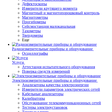
Дефектоскопы
Измерители крутящего момента
Магнитный и магнитопорошковый контроль
Магнитометры
Прогибомеры
Сейсмостанция малоканальная
Тахометры
Твердомеры
Еще
Радиоизмерительные приборы и оборудование
Осциллографы
Услуги
Аттестация испытательного оборудования
Поверка средств измерений
Электроизмерительные приборы и оборудование
Анализаторы качества электроэнергии
Измерители параметров электрических сетей
Кабельные анализаторы
Калибраторы
Обслуживание телекоммуникационных сетей
Тестеры электроустановок
Токовые клещи