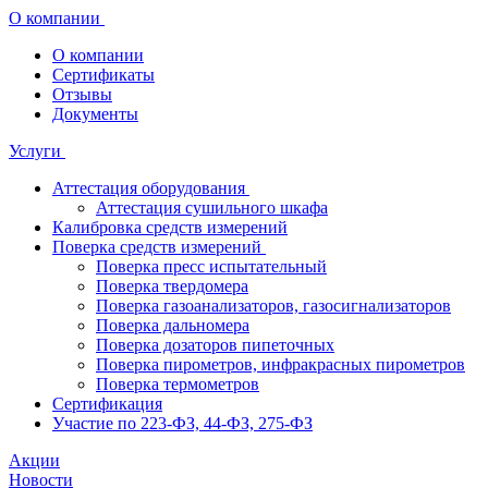
О компании
О компании
Сертификаты
Отзывы
Документы
Услуги
Аттестация оборудования
Аттестация сушильного шкафа
Калибровка средств измерений
Поверка средств измерений
Поверка пресс испытательный
Поверка твердомера
Поверка газоанализаторов, газосигнализаторов
Поверка дальномера
Поверка дозаторов пипеточных
Поверка пирометров, инфракрасных пирометров
Поверка термометров
Сертификация
Участие по 223-ФЗ, 44-ФЗ, 275-ФЗ
Акции
Новости