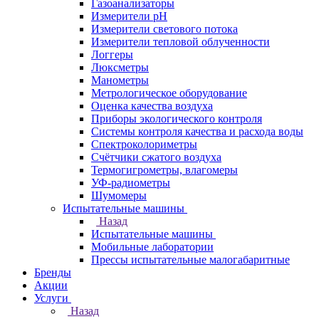
Газоанализаторы
Измерители pH
Измерители светового потока
Измерители тепловой облученности
Логгеры
Люксметры
Манометры
Метрологическое оборудование
Оценка качества воздуха
Приборы экологического контроля
Системы контроля качества и расхода воды
Спектроколориметры
Счётчики сжатого воздуха
Термогигрометры, влагомеры
УФ-радиометры
Шумомеры
Испытательные машины
Назад
Испытательные машины
Мобильные лаборатории
Прессы испытательные малогабаритные
Бренды
Акции
Услуги
Назад