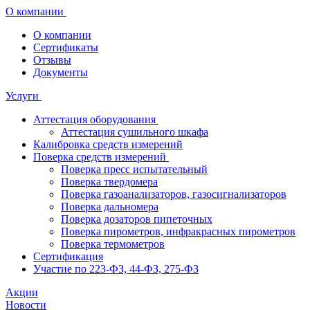
О компании
О компании
Сертификаты
Отзывы
Документы
Услуги
Аттестация оборудования
Аттестация сушильного шкафа
Калибровка средств измерений
Поверка средств измерений
Поверка пресс испытательный
Поверка твердомера
Поверка газоанализаторов, газосигнализаторов
Поверка дальномера
Поверка дозаторов пипеточных
Поверка пирометров, инфракрасных пирометров
Поверка термометров
Сертификация
Участие по 223-ФЗ, 44-ФЗ, 275-ФЗ
Акции
Новости