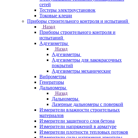
сетей
Тестеры электроустановок
Токовые клещи
Приборы строительного контроля и испытаний
Назад
Приборы строительного контроля и
испытаний
Адгезиметры
Назад
Адгезиметры
Адгезиметры для лакокрасочных
покрытий
Адгезиметры механические
Виброметры
Генераторы
Дальномеры
Назад
Дальномеры
Лазерные дальномеры с поверкой
Измерители влажности строительных
материалов
Измерители защитного слоя бетона
Измерители напряжений в арматуре
Измерители плотности тепловых потоков
Измерители силы натяжения арматуры