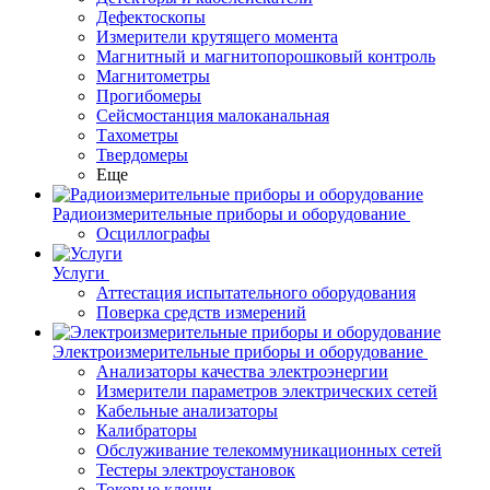
Дефектоскопы
Измерители крутящего момента
Магнитный и магнитопорошковый контроль
Магнитометры
Прогибомеры
Сейсмостанция малоканальная
Тахометры
Твердомеры
Еще
Радиоизмерительные приборы и оборудование
Осциллографы
Услуги
Аттестация испытательного оборудования
Поверка средств измерений
Электроизмерительные приборы и оборудование
Анализаторы качества электроэнергии
Измерители параметров электрических сетей
Кабельные анализаторы
Калибраторы
Обслуживание телекоммуникационных сетей
Тестеры электроустановок
Токовые клещи