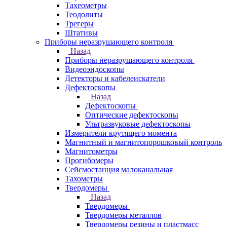
Тахеометры
Теодолиты
Трегеры
Штативы
Приборы неразрушающего контроля
Назад
Приборы неразрушающего контроля
Видеоэндоскопы
Детекторы и кабелеискатели
Дефектоскопы
Назад
Дефектоскопы
Оптические дефектоскопы
Ультразвуковые дефектоскопы
Измерители крутящего момента
Магнитный и магнитопорошковый контроль
Магнитометры
Прогибомеры
Сейсмостанция малоканальная
Тахометры
Твердомеры
Назад
Твердомеры
Твердомеры металлов
Твердомеры резины и пластмасс