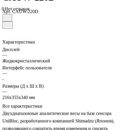
0
Нет отзывов
Арт.
CAUW-220D
Характеристики
Дисплей
—
Жидкокристаллический
Интерфейс пользователя
—
-
Размеры (Д х Ш х В)
—
216х355х340 мм
Все характеристики
Двухдиапазонные аналитические весы на базе сенсора
UniBloc, разработанного компанией Shimadzu (Япония),
позволяющего сократить время измерения и снизить