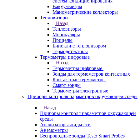
систем кондиционирования
Вакуумметры
Манометрические коллекторы
Тепловизоры
Назад
Тепловизоры
Монокуляры
Прицелы
Бинокли с тепловизором
Термодетекторы
Термометры цифровые
Назад
Термометры цифровые
Зонды для термометров контактных
Контактные термометры
Смарт-зонды
Термометры электронные
Приборы контроля параметров окружающей среды
Назад
Приборы контроля параметров окружающей
среды
Анализаторы жидкости
Анемометры
Беспроводные зонды Testo Smart Probes