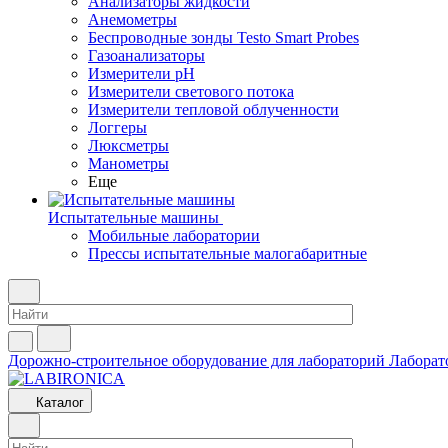
Анализаторы жидкости
Анемометры
Беспроводные зонды Testo Smart Probes
Газоанализаторы
Измерители pH
Измерители светового потока
Измерители тепловой облученности
Логгеры
Люксметры
Манометры
Еще
Испытательные машины
Мобильные лаборатории
Прессы испытательные малогабаритные
Дорожно-строительное оборудование для лабораторий
Лаборат
Каталог