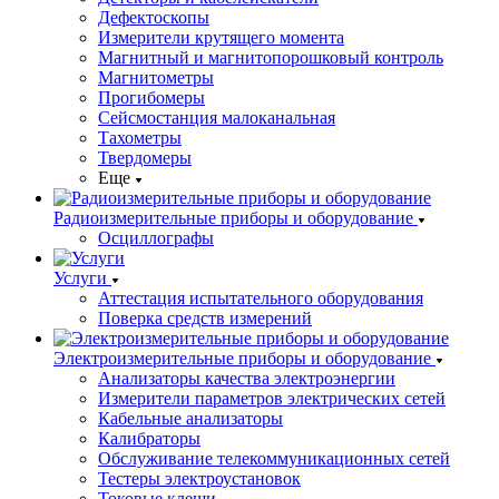
Дефектоскопы
Измерители крутящего момента
Магнитный и магнитопорошковый контроль
Магнитометры
Прогибомеры
Сейсмостанция малоканальная
Тахометры
Твердомеры
Еще
Радиоизмерительные приборы и оборудование
Осциллографы
Услуги
Аттестация испытательного оборудования
Поверка средств измерений
Электроизмерительные приборы и оборудование
Анализаторы качества электроэнергии
Измерители параметров электрических сетей
Кабельные анализаторы
Калибраторы
Обслуживание телекоммуникационных сетей
Тестеры электроустановок
Токовые клещи