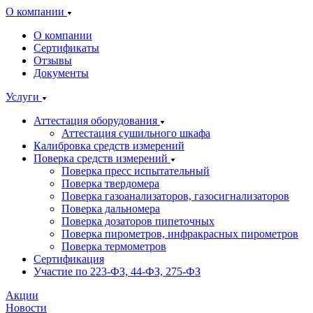
О компании
О компании
Сертификаты
Отзывы
Документы
Услуги
Аттестация оборудования
Аттестация сушильного шкафа
Калибровка средств измерений
Поверка средств измерений
Поверка пресс испытательный
Поверка твердомера
Поверка газоанализаторов, газосигнализаторов
Поверка дальномера
Поверка дозаторов пипеточных
Поверка пирометров, инфракрасных пирометров
Поверка термометров
Сертификация
Участие по 223-ФЗ, 44-ФЗ, 275-ФЗ
Акции
Новости