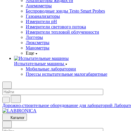
Анализаторы жидкости
Анемометры
Беспроводные зонды Testo Smart Probes
Газоанализаторы
Измерители pH
Измерители светового потока
Измерители тепловой облученности
Логгеры
Люксметры
Манометры
Еще
Испытательные машины
Мобильные лаборатории
Прессы испытательные малогабаритные
Дорожно-строительное оборудование для лабораторий
Лаборат
Каталог