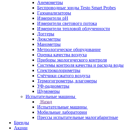
Анемометры
Беспроводные зонды Testo Smart Probes
Газоанализаторы
Измерители pH
Измерители светового потока
Измерители тепловой облученности
Логгеры
Люксметры
Манометры
Метрологическое оборудование
Оценка качества воздуха
Приборы экологического контроля
Системы контроля качества и расхода воды
Спектроколориметры
Счётчики сжатого воздуха
Термогигрометры, влагомеры
УФ-радиометры
Шумомеры
Испытательные машины
Назад
Испытательные машины
Мобильные лаборатории
Прессы испытательные малогабаритные
Бренды
Акции