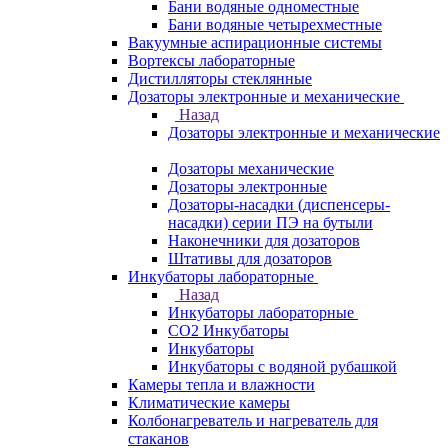
Бани водяные одноместные
Бани водяные четырехместные
Вакуумные аспирационные системы
Вортексы лабораторные
Дистилляторы стеклянные
Дозаторы электронные и механические
Назад
Дозаторы электронные и механические
Дозаторы механические
Дозаторы электронные
Дозаторы-насадки (диспенсеры-
насадки) серии ПЭ на бутыли
Наконечники для дозаторов
Штативы для дозаторов
Инкубаторы лабораторные
Назад
Инкубаторы лабораторные
CO2 Инкубаторы
Инкубаторы
Инкубаторы с водяной рубашкой
Камеры тепла и влажности
Климатические камеры
Колбонагреватель и нагреватель для
стаканов