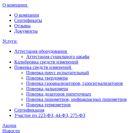
О компании
О компании
Сертификаты
Отзывы
Документы
Услуги
Аттестация оборудования
Аттестация сушильного шкафа
Калибровка средств измерений
Поверка средств измерений
Поверка пресс испытательный
Поверка твердомера
Поверка газоанализаторов, газосигнализаторов
Поверка дальномера
Поверка дозаторов пипеточных
Поверка пирометров, инфракрасных пирометров
Поверка термометров
Сертификация
Участие по 223-ФЗ, 44-ФЗ, 275-ФЗ
Акции
Новости