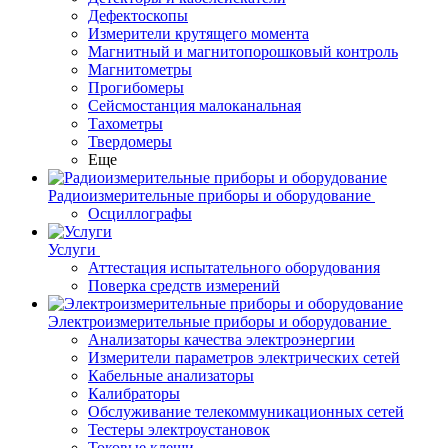
Дефектоскопы
Измерители крутящего момента
Магнитный и магнитопорошковый контроль
Магнитометры
Прогибомеры
Сейсмостанция малоканальная
Тахометры
Твердомеры
Еще
Радиоизмерительные приборы и оборудование
Осциллографы
Услуги
Аттестация испытательного оборудования
Поверка средств измерений
Электроизмерительные приборы и оборудование
Анализаторы качества электроэнергии
Измерители параметров электрических сетей
Кабельные анализаторы
Калибраторы
Обслуживание телекоммуникационных сетей
Тестеры электроустановок
Токовые клещи