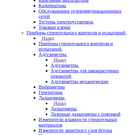
Кабельные анализаторы
Калибраторы
Обслуживание телекоммуникационных
сетей
Тестеры электроустановок
Токовые клещи
Приборы строительного контроля и испытаний
Назад
Приборы строительного контроля и
испытаний
Адгезиметры
Назад
Адгезиметры
Адгезиметры для лакокрасочных
покрытий
Адгезиметры механические
Виброметры
Генераторы
Дальномеры
Назад
Дальномеры
Лазерные дальномеры с поверкой
Измерители влажности строительных
материалов
Измерители защитного слоя бетона