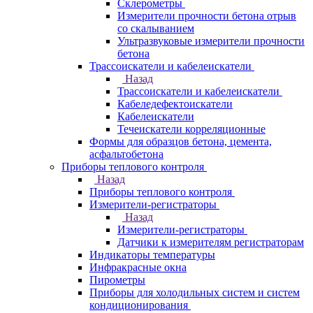
Склерометры
Измерители прочности бетона отрыв
со скалыванием
Ультразвуковые измерители прочности
бетона
Трассоискатели и кабелеискатели
Назад
Трассоискатели и кабелеискатели
Кабеледефектоискатели
Кабелеискатели
Течеискатели корреляционные
Формы для образцов бетона, цемента,
асфальтобетона
Приборы теплового контроля
Назад
Приборы теплового контроля
Измерители-регистраторы
Назад
Измерители-регистраторы
Датчики к измерителям регистраторам
Индикаторы температуры
Инфракрасные окна
Пирометры
Приборы для холодильных систем и систем
кондиционирования