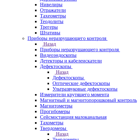
Нивелиры
Отражатели
Тахеометры
Теодолиты
Трегеры
Штативы
Приборы неразрушающего контроля
Назад
Приборы неразрушающего контроля
Видеоэндоскопы
Детекторы и кабелеискатели
Дефектоскопы
Назад
Дефектоскопы
Оптические дефектоскопы
Ультразвуковые дефектоскопы
Измерители крутящего момента
Магнитный и магнитопорошковый контроль
Магнитометры
Прогибомеры
Сейсмостанция малоканальная
Тахометры
Твердомеры
Назад
Твердомеры