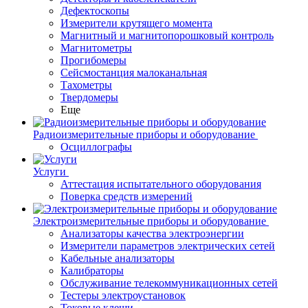
Дефектоскопы
Измерители крутящего момента
Магнитный и магнитопорошковый контроль
Магнитометры
Прогибомеры
Сейсмостанция малоканальная
Тахометры
Твердомеры
Еще
Радиоизмерительные приборы и оборудование
Осциллографы
Услуги
Аттестация испытательного оборудования
Поверка средств измерений
Электроизмерительные приборы и оборудование
Анализаторы качества электроэнергии
Измерители параметров электрических сетей
Кабельные анализаторы
Калибраторы
Обслуживание телекоммуникационных сетей
Тестеры электроустановок
Токовые клещи