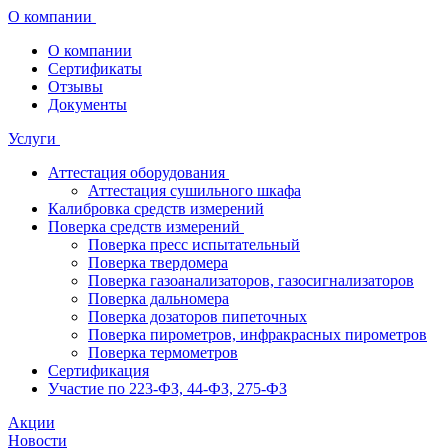
О компании
О компании
Сертификаты
Отзывы
Документы
Услуги
Аттестация оборудования
Аттестация сушильного шкафа
Калибровка средств измерений
Поверка средств измерений
Поверка пресс испытательный
Поверка твердомера
Поверка газоанализаторов, газосигнализаторов
Поверка дальномера
Поверка дозаторов пипеточных
Поверка пирометров, инфракрасных пирометров
Поверка термометров
Сертификация
Участие по 223-ФЗ, 44-ФЗ, 275-ФЗ
Акции
Новости