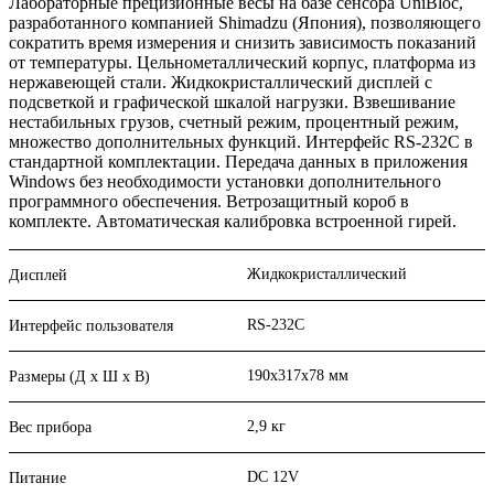
Лабораторные прецизионные весы на базе сенсора UniBloc,
разработанного компанией Shimadzu (Япония), позволяющего
сократить время измерения и снизить зависимость показаний
от температуры. Цельнометаллический корпус, платформа из
нержавеющей стали. Жидкокристаллический дисплей с
подсветкой и графической шкалой нагрузки. Взвешивание
нестабильных грузов, счетный режим, процентный режим,
множество дополнительных функций. Интерфейс RS-232С в
стандартной комплектации. Передача данных в приложения
Windows без необходимости установки дополнительного
программного обеспечения. Ветрозащитный короб в
комплекте. Автоматическая калибровка встроенной гирей.
Жидкокристаллический
Дисплей
RS-232C
Интерфейс пользователя
190х317х78 мм
Размеры (Д х Ш х В)
2,9 кг
Вес прибора
DC 12V
Питание